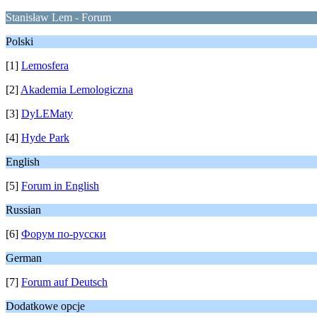
Stanisław Lem - Forum
Polski
[1]
Lemosfera
[2]
Akademia Lemologiczna
[3]
DyLEMaty
[4]
Hyde Park
English
[5]
Forum in English
Russian
[6]
Форум по-русски
German
[7]
Forum auf Deutsch
Dodatkowe opcje