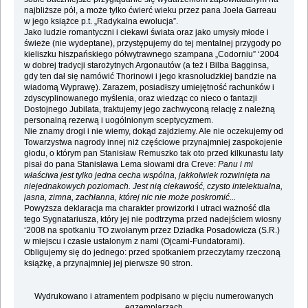
najbliższe pół, a może tylko ćwierć wieku przez pana Joela Garreau
w jego książce p.t. „Radykalna ewolucja”.
Jako ludzie romantyczni i ciekawi świata oraz jako umysły młode i
świeże (nie wydeptane), przystępujemy do tej mentalnej przygody po
kieliszku hiszpańskiego półwytrawnego szampana „Codorniu” ‘2004
w dobrej tradycji starożytnych Argonautów (a też i Bilba Bagginsa,
gdy ten dał się namówić Thorinowi i jego krasnoludzkiej bandzie na
wiadomą Wyprawę). Zarazem, posiadłszy umiejętność rachunków i
zdyscyplinowanego myślenia, oraz wiedząc co nieco o fantazji
Dostojnego Jubilata, traktujemy jego zachwyconą relację z należną
personalną rezerwą i uogólnionym sceptycyzmem.
Nie znamy drogi i nie wiemy, dokąd zajdziemy. Ale nie oczekujemy od
Towarzystwa nagrody innej niż częściowe przynajmniej zaspokojenie
głodu, o którym pan Stanisław Remuszko tak oto przed kilkunastu laty
pisał do pana Stanisława Lema słowami dra Creve:
Panu i mi
właściwa jest tylko jedna cecha wspólna, jakkolwiek rozwinięta na
niejednakowych poziomach. Jest nią ciekawość, czysto intelektualna,
jasna, zimna, zachłanna, której nic nie może poskromić...
Powyższa deklaracja ma charakter prowizorki i utraci ważność dla
tego Sygnatariusza, który jej nie podtrzyma przed nadejściem wiosny
‘2008 na spotkaniu TO zwołanym przez Dziadka Posadowicza (S.R.)
w miejscu i czasie ustalonym z nami (Ojcami-Fundatorami).
Obligujemy się do jednego: przed spotkaniem przeczytamy rzeczoną
książkę, a przynajmniej jej pierwsze 90 stron.
Wydrukowano i atramentem podpisano w pięciu numerowanych
egzemplarzach