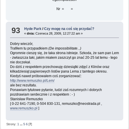
Nr = =
93
Hyde Park
/
Czy mogę na coś się przydać?
«
dnia:
Czerwca 28, 2009, 12:27:22 am »
Dobry wieczór,
Trafiłem tu przypadkiem
(De impossibilitate...)
Ogromnie cieszę się, że taka strona istnieje. Szkoda, że sam pan Lem
- zwłaszcza taki, jakim miałem zaszczyt go znać 20-25 lat temu - tego
nie doczekał.
Do dziś z respektem przechowuję dziesiątki zdjęć z Klinów oraz
kilkadziesiąt papierowych listów pana Lema z tamtego okresu.
Kiedyś nawet próbowałem coś zorganizować:
http://www.remuszko.pl/Lem/
ale bez rezultatu.
Ponawiam tytułowe pytanie, ludzi zaś rozumnych i dobrych
pozdrawiam serdecznie i z respektem : - )
Stanisław Remuszko
[ 0-22 641-7190, 0-504 830-131, remuszko@neostrada.pl ,
www.remuszko.pl
]
Strony:
1
...
5
6
[
7
]