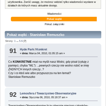
użytkownika. Zwróć uwagę, że możesz widzieć tylko wiadomości wysłane w
działach do których masz aktualnie dostęp.
Wiadomości
Pokaż wątki
Pokaż załączniki
Pokaż wątki - Stanisław Remuszko
Strony:
1
...
5
6
[
7
]
91
Hyde Park
/
Konkret
«
dnia:
Marca 04, 2010, 01:05:15 am »
Co
KONKRETNIE
miał na myśli nasz Mistrz, gdy pisał (cytuję z
pamięci, chyba "WL"):
...pewnych rzeczy nie wolno robić w imię
ŻADNYCH innych rzeczy...
?
Czy i co ktoś wie albo przypuszcza na ten temat?
Stanisław Remuszko
92
Lemosfera
/
Towarzystwo Obserwatoryjne
«
dnia:
Stycznia 06, 2010, 05:18:37 am »
Towarzystwo Obserwatoryjne liczy obecnie pięcioro członków-