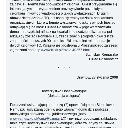
założycieli. Pierwszym obowiązkiem członka TO jest przyglądanie się
interesującym nas wydarzeniom oraz wysyłanie pozostałym
członkom linków do wiadomości o takich wydarzeniach. Drugim
obowiązkiem członka TO jest osobisty realny udział w spotkaniach
organizacyjnych, które w formie wystawnych dyskursywnych biesiad
odbywają się na koszt Dziada Posadowicza w jego warszawskim
domu - nie częściej niż raz na kwartał i nie rzadziej nikż raz na pół
roku, Aby zostać członkiem TO, trzeba zdać pięciopytaniowy test ze
znajomości pierwszych 90 stron książki oraz mieć rekomendację
dwóch członków TO. Książka jest dostępna u Prószyńskiego za sześć
z groszami pod
http://www.kkkk.pl/fiszka,40357.html
Stanisław Remuszko
Dziad Posadowicz
* * *
Ursynów, 27 stycznia 2008
Towarzystwo Obserwatoryjne
(deklaracja wstępna)
Poruszeni wstrząsającą i proroczą (?) opowieścią pana Stanisława
Remuszki, usłyszaną odeń w jego własnym domu dziś podczas
uroczystego podwieczorku jubileuszowego (patrz:
www.remuszko.pl/Varia/Rozmiar
LX) - my, niżej podpisani, zakładamy
niniejszym Towarzystwo Obserwatoryjne, które za jedyny cel stawia
sobie baczniejsze przyglądanie się wydarzeniom zapowiadanym na