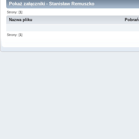
Pokaż załączniki - Stanisław Remuszko
Strony: [
1
]
Nazwa pliku
Pobrań
Strony: [
1
]