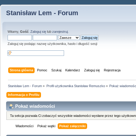
Stanisław Lem - Forum
Witamy,
Gość
.
Zaloguj się
lub
zarejestruj
.
Zaloguj się podając nazwę użytkownika, hasło i długość sesji
Strona główna
Pomoc
Szukaj
Kalendarz
Zaloguj się
Rejestracja
Stanisław Lem - Forum
»
Profil użytkownika Stanisław Remuszko
»
Pokaż wiadomośc
Informacja o Profilu
Pokaż wiadomości
Ta sekcja pozwala Ci zobaczyć wszystkie wiadomości wysłane przez tego użytkowni
Wiadomości
Pokaż wątki
Pokaż załączniki