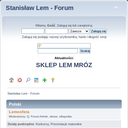
Stanisław Lem - Forum
Witamy,
Gość
.
Zaloguj się
lub
zarejestruj
.
Zaloguj się podając nazwę użytkownika, hasło i długość sesji
Aktualności:
SKLEP LEM MRÓZ
Stanisław Lem - Forum
Polski
Lemosfera
Moderatorzy:
Q
,
Forum Admin
,
skrzat
,
olkapolka
Działy podrzędne
:
Konkursy
,
Prezentacje maturalne