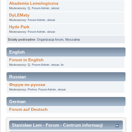
Akademia Lemologiczna
Moderatorzy:
Q
,
Forum Admin
,
skrzat
DyLEMaty
Moderatorzy:
Forum Admin
,
skrzat
Hyde Park
Moderatorzy:
Forum Admin
,
skrzat
Działy podrzędne
:
Organizacja forum
,
Wyszalnia
English
Forum in English
Moderatorzy:
Q
,
Forum Admin
,
skrzat
,
liv
Russian
Форум по-русски
Moderatorzy:
Prohor
,
Forum Admin
,
skrzat
German
Forum auf Deutsch
Stanisław Lem - Forum - Centrum informacji