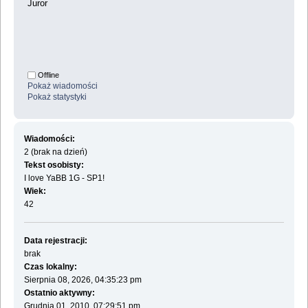
Juror
Offline
Pokaż wiadomości
Pokaż statystyki
Wiadomości:
2 (brak na dzień)
Tekst osobisty:
I love YaBB 1G - SP1!
Wiek:
42
Data rejestracji:
brak
Czas lokalny:
Sierpnia 08, 2026, 04:35:23 pm
Ostatnio aktywny:
Grudnia 01, 2010, 07:29:51 pm