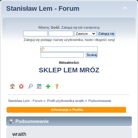
Stanisław Lem - Forum
Witamy,
Gość
.
Zaloguj się
lub
zarejestruj
.
Zaloguj się podając nazwę użytkownika, hasło i długość sesji
Aktualności:
SKLEP LEM MRÓZ
Stanisław Lem - Forum
»
Profil użytkownika wraith
»
Podsumowanie
Informacja o Profilu
Podsumowanie
wraith 