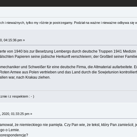
 i nieważnych, tylko my różnie je postrzegamy. Podział na ważne i nieważne odbywa się 
0, 04:15:36 pm »
dierte von 1940 bis zur Besetzung Lembergs durch deutsche Truppen 1941 Medizin
lschten Papieren seine jüdische Herkunft verschleiern; der Großteil seiner Famil
fsmechaniker und Schweißer für eine deutsche Firma, die Altmaterial aufarbeitete
oten Armee aus Polen vertrieben und das Land durch die Sowjetunion kontrolliert 
allen war, nach Krakau ziehen.
nie i z respektem : - )
, 2020, 01:33:25 pm »
amował, że niemieckiego nie pamięta. Czy Pan wie, że tekst, który Pan zamieścił,
ego o Lemie.
 korespondencję?