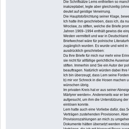
Die Schriftsätze Lems enthielten so manc
inakzeptabel, legte aber gleichzeitig (o
deutet auf geistige Verwirrung.
Die Hauptstoßrichtung seiner Klage, bewert
Ich hatte ihm geschrieben, dass ich, da n
Wrocław, zu stiften, welche die Briefe pr
Jahren 1969–1994 enthält gewiss die einge
Westen vermittelt und war in Deutschland
Briefwechsel wäre für polnische Literatur
zugänglich wurden. Es wurde und wird in p
ausdrücklich geschrieben:
Da Ihre Briefe für mich nur mehr eine Er
sie nicht für allfällige gerichtliche Aus
stiften. Immerhin sind Sie ein Autor der 
beauftragen. Natürlich würden dabei Ihre 
Ich bin überzeugt, dass Lem seine Forder
b) mir vor Schreck in die Hosen machen u
wünschen übrig.
Im privaten Kreis hat er aus seiner Abne
Märtyrer werden«. Andererseits war er ber
aufgesucht, um ihm die Unterstützung de
einlösen konnte.
Lem hatte auch eine Vorliebe dafür, das S
Verträgen zustehenden Provisionen. Aber 
Provisionszahlungen an mich zu umgehen. E
Dokumente hätten übersetzt werden müssen