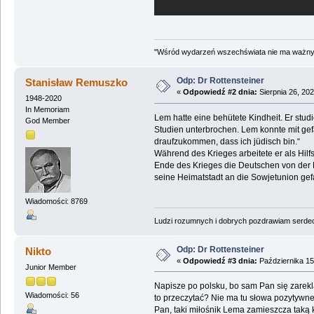
"Wśród wydarzeń wszechświata nie ma ważnych
Odp: Dr Rottensteiner
Stanisław Remuszko
«
Odpowiedź #2 dnia:
Sierpnia 26, 202
1948-2020
In Memoriam
Lem hatte eine behütete Kindheit. Er stu
God Member
Studien unterbrochen. Lem konnte mit gefä
draufzukommen, dass ich jüdisch bin.“
Während des Krieges arbeitete er als Hil
Ende des Krieges die Deutschen von der R
seine Heimatstadt an die Sowjetunion gef
Wiadomości: 8769
Ludzi rozumnych i dobrych pozdrawiam serdecz
Odp: Dr Rottensteiner
Nikto
«
Odpowiedź #3 dnia:
Października 15
Junior Member
Napisze po polsku, bo sam Pan się zarekl
Wiadomości: 56
to przeczytać? Nie ma tu słowa pozytywn
Pan, taki miłośnik Lema zamieszcza taką