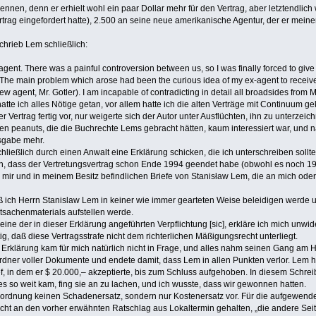
ennen, denn er erhielt wohl ein paar Dollar mehr für den Vertrag, aber letztendlic
trag eingefordert hatte), 2.500 an seine neue amerikanische Agentur, der er mein
schrieb Lem schließlich:
 agent. There was a painful controversion between us, so I was finally forced to give
.. The main problem which arose had been the curious idea of my ex-agent to rec
w agent, Mr. Gotler). I am incapable of contradicting in detail all broadsides from M
atte ich alles Nötige getan, vor allem hatte ich die alten Verträge mit Continuum ge
er Vertrag fertig vor, nur weigerte sich der Autor unter Ausflüchten, ihn zu unterzei
 den peanuts, die die Buchrechte Lems gebracht hätten, kaum interessiert war, un
sgabe mehr.
ießlich durch einen Anwalt eine Erklärung schicken, die ich unterschreiben sollte, 
lären, dass der Vertretungsvertrag schon Ende 1994 geendet habe (obwohl es noch 
bei mir und in meinem Besitz befindlichen Briefe von Stanisław Lem, die an mich o
 daß ich Herrn Stanislaw Lem in keiner wie immer gearteten Weise beleidigen werde
tsachenmaterials aufstellen werde.
 eine der in dieser Erklärung angeführten Verpflichtung [sic], erkläre ich mich unw
ig, daß diese Vertragsstrafe nicht dem richterlichen Mäßigungsrecht unterliegt.
rklärung kam für mich natürlich nicht in Frage, und alles nahm seinen Gang am Ha
rdner voller Dokumente und endete damit, dass Lem in allen Punkten verlor. Lem ha
ief, in dem er $ 20.000,– akzeptierte, bis zum Schluss aufgehoben. In diesem Schre
fes so weit kam, fing sie an zu lachen, und ich wusste, dass wir gewonnen hatten.
htsordnung keinen Schadenersatz, sondern nur Kostenersatz vor. Für die aufgewend
nicht an den vorher erwähnten Ratschlag aus Lokaltermin gehalten, „die andere Sei