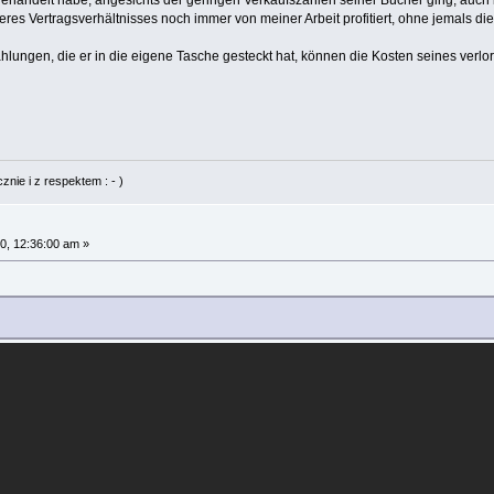
sgehandelt habe, angesichts der geringen Verkaufszahlen seiner Bücher ging, auch
es Vertragsverhältnisses noch immer von meiner Arbeit profitiert, ohne jemals die
hlungen, die er in die eigene Tasche gesteckt hat, können die Kosten seines verl
nie i z respektem : - )
0, 12:36:00 am »