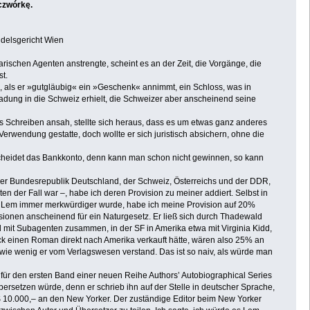
czwórkę.
delsgericht Wien
schen Agenten anstrengte, scheint es an der Zeit, die Vorgänge, die
t.
, als er »gutgläubig« ein »Geschenk« annimmt, ein Schloss, was in
ladung in die Schweiz erhielt, die Schweizer aber anscheinend seine
s Schreiben ansah, stellte sich heraus, dass es um etwas ganz anderes
erwendung gestatte, doch wollte er sich juristisch absichern, ohne die
entscheidet das Bankkonto, denn kann man schon nicht gewinnen, so kann
der Bundesrepublik Deutschland, der Schweiz, Österreichs und der DDR,
en der Fall war –, habe ich deren Provision zu meiner addiert. Selbst in
s Lem immer merkwürdiger wurde, habe ich meine Provision auf 20%
ovisionen anscheinend für ein Naturgesetz. Er ließ sich durch Thadewald
d mit Subagenten zusammen, in der SF in Amerika etwa mit Virginia Kidd,
ck einen Roman direkt nach Amerika verkauft hätte, wären also 25% an
wie wenig er vom Verlagswesen verstand. Das ist so naiv, als würde man
ür den ersten Band einer neuen Reihe Authors’ Autobiographical Series
bersetzen würde, denn er schrieb ihn auf der Stelle in deutscher Sprache,
 $ 10.000,– an den New Yorker. Der zuständige Editor beim New Yorker