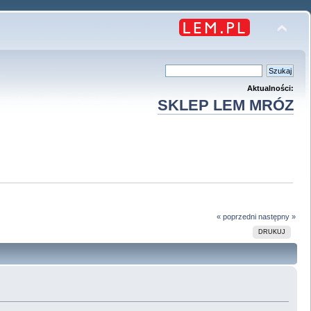
Aktualności:
SKLEP LEM MRÓZ
« poprzedni
następny »
DRUKUJ