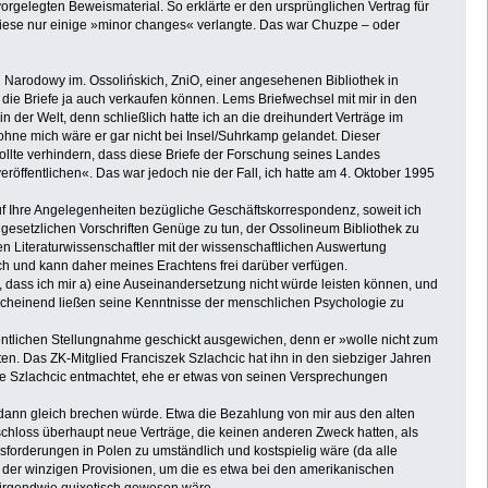
rgelegten Beweismaterial. So erklärte er den ursprünglichen Vertrag für
 diese nur einige »minor changes« verlangte. Das war Chuzpe – oder
d Narodowy im. Ossolińskich, ZniO, einer angesehenen Bibliothek in
 die Briefe ja auch verkaufen können. Lems Briefwechsel mit mir in den
der Welt, denn schließlich hatte ich an die dreihundert Verträge im
ohne mich wäre er gar nicht bei Insel/Suhrkamp gelandet. Dieser
wollte verhindern, dass diese Briefe der Forschung seines Landes
röffentlichen«. Das war jedoch nie der Fall, ich hatte am 4. Oktober 1995
uf Ihre Angelegenheiten bezügliche Geschäftskorrespondenz, soweit ich
 gesetzlichen Vorschriften Genüge zu tun, der Ossolineum Bibliothek zu
en Literaturwissenschaftler mit der wissenschaftlichen Auswertung
 ich und kann daher meines Erachtens frei darüber verfügen.
 dass ich mir a) eine Auseinandersetzung nicht würde leisten können, und
nscheinend ließen seine Kenntnisse der menschlichen Psychologie zu
fentlichen Stellungnahme geschickt ausgewichen, denn er »wolle nicht zum
en. Das ZK-Mitglied Franciszek Szlachcic hat ihn in den siebziger Jahren
de Szlachcic entmachtet, ehe er etwas von seinen Versprechungen
er dann gleich brechen würde. Etwa die Bezahlung von mir aus den alten
schloss überhaupt neue Verträge, die keinen anderen Zweck hatten, als
sforderungen in Polen zu umständlich und kostspielig wäre (da alle
 der winzigen Provisionen, um die es etwa bei den amerikanischen