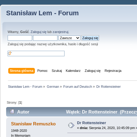
Stanisław Lem - Forum
Witamy,
Gość
.
Zaloguj się
lub
zarejestruj
.
Zaloguj się podając nazwę użytkownika, hasło i długość sesji
Strona główna
Pomoc
Szukaj
Kalendarz
Zaloguj się
Rejestracja
Stanisław Lem - Forum
»
German
»
Forum auf Deutsch
»
Dr Rottensteiner
Strony: [
1
]
Autor
Wątek: Dr Rottensteiner (Przeczy
Dr Rottensteiner
Stanisław Remuszko
«
dnia:
Sierpnia 24, 2020, 10:45:09 pm 
1948-2020
In Memoriam