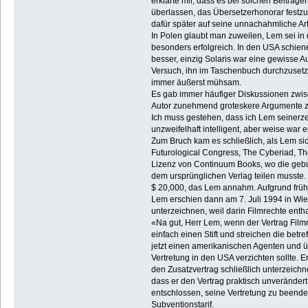
erklärte mir, dass es bei solchen Beiträge
überlassen, das Übersetzerhonorar festzul
dafür später auf seine unnachahmliche Art
In Polen glaubt man zuweilen, Lem sei in
besonders erfolgreich. In den USA schiene
besser, einzig Solaris war eine gewisse 
Versuch, ihn im Taschenbuch durchzusetze
immer äußerst mühsam.
Es gab immer häufiger Diskussionen zwisc
Autor zunehmend groteskere Argumente zu
Ich muss gestehen, dass ich Lem seinerze
unzweifelhaft intelligent, aber weise war er
Zum Bruch kam es schließlich, als Lem si
Futurological Congress, The Cyberiad, Th
Lizenz von Continuum Books, wo die gebu
dem ursprünglichen Verlag teilen musste. 
$ 20,000, das Lem annahm. Aufgrund früher
Lem erschien dann am 7. Juli 1994 in Wie
unterzeichnen, weil darin Filmrechte entha
«Na gut, Herr Lem, wenn der Vertrag Filmre
einfach einen Stift und streichen die betr
jetzt einen amerikanischen Agenten und üb
Vertretung in den USA verzichten sollte. E
den Zusatzvertrag schließlich unterzeichn
dass er den Vertrag praktisch unverändert 
entschlossen, seine Vertretung zu beenden
Subventionstarif.