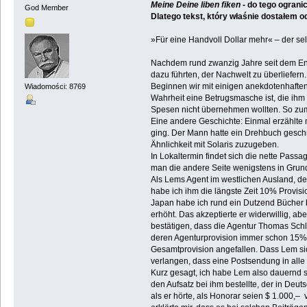
Meine Deine liben fiken
- do tego ogran
God Member
Dlatego tekst, który właśnie dostałem 
»Für eine Handvoll Dollar mehr« – der s
Nachdem rund zwanzig Jahre seit dem Ende
dazu führten, der Nachwelt zu überliefern.
Beginnen wir mit einigen anekdotenhaften
Wiadomości: 8769
Wahrheit eine Betrugsmasche ist, die ihm
Spesen nicht übernehmen wollten. So zum
Eine andere Geschichte: Einmal erzählte 
ging. Der Mann hatte ein Drehbuch geschri
Ähnlichkeit mit Solaris zuzugeben.
In Lokaltermin findet sich die nette Pass
man die andere Seite wenigstens in Grund
Als Lems Agent im westlichen Ausland, de
habe ich ihm die längste Zeit 10% Provisio
Japan habe ich rund ein Dutzend Bücher 
erhöht. Das akzeptierte er widerwillig, ab
bestätigen, dass die Agentur Thomas Schlü
deren Agenturprovision immer schon 15% b
Gesamtprovision angefallen. Dass Lem sic
verlangen, dass eine Postsendung in alle 
Kurz gesagt, ich habe Lem also dauernd 
den Aufsatz bei ihm bestellte, der in Deu
als er hörte, als Honorar seien $ 1.000,