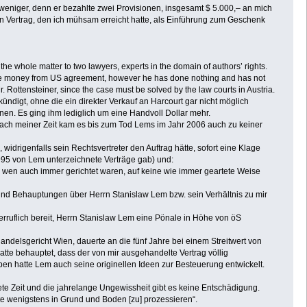
h weniger, denn er bezahlte zwei Provisionen, insgesamt $ 5.000,– an mich
en Vertrag, den ich mühsam erreicht hatte, als Einführung zum Geschenk
 the whole matter to two lawyers, experts in the domain of authors’ rights.
eive money from US agreement, however he has done nothing and has not
r. Rottensteiner, since the case must be solved by the law courts in Austria.
kündigt, ohne die ein direkter Verkauf an Harcourt gar nicht möglich
chnen. Es ging ihm lediglich um eine Handvoll Dollar mehr.
d nach meiner Zeit kam es bis zum Tod Lems im Jahr 2006 auch zu keiner
widrigenfalls sein Rechtsvertreter den Auftrag hätte, sofort eine Klage
1995 von Lem unterzeichnete Verträge gab) und:
der wen auch immer gerichtet waren, auf keine wie immer geartete Weise
 und Behauptungen über Herrn Stanislaw Lem bzw. sein Verhältnis zu mir
iderruflich bereit, Herrn Stanislaw Lem eine Pönale in Höhe von öS
ndelsgericht Wien, dauerte an die fünf Jahre bei einem Streitwert von
tte behauptet, dass der von mir ausgehandelte Vertrag völlig
iben hatte Lem auch seine originellen Ideen zur Besteuerung entwickelt.
ete Zeit und die jahrelange Ungewissheit gibt es keine Entschädigung.
te wenigstens in Grund und Boden [zu] prozessieren“.