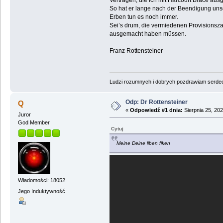
Verträgen, die ich mit Harcourt Brace au
So hat er lange nach der Beendigung unser
Erben tun es noch immer.
Sei’s drum, die vermiedenen Provisionsza
ausgemacht haben müssen.
Franz Rottensteiner
Ludzi rozumnych i dobrych pozdrawiam serdecz
Odp: Dr Rottensteiner
Q
«
Odpowiedź #1 dnia:
Sierpnia 25, 202
Juror
God Member
Cytuj
Meine Deine liben fiken
Wiadomości: 18052
Jego Induktywność