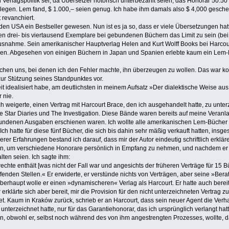
n Verlagspolitik sei, da Übersetzer notorisch unterbezahlt seien, das Honorar 50:5
egen. Lem fand, $ 1.000,– seien genug. Ich habe ihm damals also $ 4,000 geschenkt
 revanchiert.
 den USA ein Bestseller gewesen. Nun ist es ja so, dass er viele Übersetzungen h
n drei- bis viertausend Exemplare bei gebundenen Büchern das Limit zu sein (bei 
Ausnahme. Sein amerikanischer Hauptverlag Helen and Kurt Wolff Books bei Harcour
n. Abgesehen von einigen Büchern in Japan und Spanien erlebte kaum ein Lem-Buc
hen uns, bei denen ich den Fehler machte, ihn überzeugen zu wollen. Das war kon
r Stützung seines Standpunktes vor.
it idealisiert habe, am deutlichsten in meinem Aufsatz »Der dialektische Weise 
 nie.
ch weigerte, einen Vertrag mit Harcourt Brace, den ich ausgehandelt hatte, zu unt
e Star Diaries und The Investigation. Diese Bände waren bereits auf meine Veranl
ndenen Ausgaben erschienen waren. Ich wollte alle amerikanischen Lem-Bücher 
Ich hatte für diese fünf Bücher, die sich bis dahin sehr mäßig verkauft hatten, in
er Erfahrungen bestand ich darauf, dass mir der Autor eindeutig schriftlich erklär
n, um verschiedene Honorare persönlich in Empfang zu nehmen, und nachdem er das 
lten seien. Ich sagte ihm:
chte enthält [was nicht der Fall war und angesichts der früheren Verträge für 15 Bü
effenden Stellen.« Er erwiderte, er verstünde nichts von Verträgen, aber seine »Ber
erhaupt wolle er einen »dynamischeren« Verlag als Harcourt. Er hatte auch bereits 
r erklärte sich aber bereit, mir die Provision für den nicht unterzeichneten Vertrag
et. Kaum in Kraków zurück, schrieb er an Harcourt, dass sein neuer Agent die Verh
unterzeichnet hatte, nur für das Garantiehonorar, das ich ursprünglich verlangt hat
, obwohl er, selbst noch während des von ihm angestrengten Prozesses, wollte, da