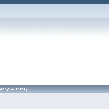
tany 64817 razy)
»