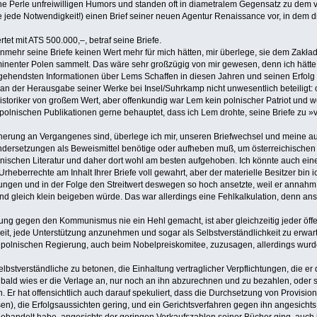
he Perle unfreiwilligen Humors und standen oft in diametralem Gegensatz zu dem vo
hne jede Notwendigkeit!) einen Brief seiner neuen Agentur Renaissance vor, in dem
et mit ATS 500.000,–, betraf seine Briefe.
unmehr seine Briefe keinen Wert mehr für mich hätten, mir überlege, sie dem Zakła
ominenter Polen sammelt. Das wäre sehr großzügig von mir gewesen, denn ich hätte
hendsten Informationen über Lems Schaffen in diesen Jahren und seinen Erfolg in 
 an der Herausgabe seiner Werke bei Insel/Suhrkamp nicht unwesentlich beteiligt: 
historiker von großem Wert, aber offenkundig war Lem kein polnischer Patriot und 
olnischen Publikationen gerne behauptet, dass ich Lem drohte, seine Briefe zu »ve
innerung an Vergangenes sind, überlege ich mir, unseren Briefwechsel und meine a
einandersetzungen als Beweismittel benötige oder aufheben muß, um österreichischen
polnischen Literatur und daher dort wohl am besten aufgehoben. Ich könnte auch ein
Urheberrechte am Inhalt Ihrer Briefe voll gewahrt, aber der materielle Besitzer bin
ungen und in der Folge den Streitwert deswegen so hoch ansetzte, weil er annahm,
nd gleich klein beigeben würde. Das war allerdings eine Fehlkalkulation, denn a
igung gegen den Kommunismus nie ein Hehl gemacht, ist aber gleichzeitig jeder öf
eit, jede Unterstützung anzunehmen und sogar als Selbstverständlichkeit zu erwart
r polnischen Regierung, auch beim Nobelpreiskomitee, zuzusagen, allerdings wur
elbstverständliche zu betonen, die Einhaltung vertraglicher Verpflichtungen, die 
bald wies er die Verlage an, nur noch an ihn abzurechnen und zu bezahlen, oder 
r hat offensichtlich auch darauf spekuliert, dass die Durchsetzung von Provision
), die Erfolgsaussichten gering, und ein Gerichtsverfahren gegen ihn angesichts