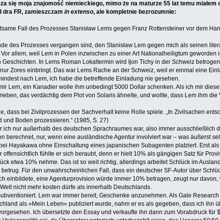
icza się moja znajomość niemieckiego, mimo że na maturze 55 lat temu miałem 
od dra FR, zamieszczam
in extenso
, ale kompletnie bezrozumnie:
eltsame Fall des Prozesses Stanisław Lems gegen Franz Rottensteiner vor dem Han
 des Prozesses vergangen sind, den Stanisław Lem gegen mich als seinen literari
 Vor allem, weil Lem in Polen inzwischen zu einer Art Nationalheiligtum geworden is
 Geschichten. In Lems Roman Lokaltermin wird Ijon Tichy in der Schweiz betrogen
 nur Zores einbringt. Das war Lems Rache an der Schweiz, weil er einmal eine Ein
indest nach Lem, ich habe die betreffende Einladung nie gesehen.
mir Lem, ein Kanadier wolle ihm unbedingt 5000 Dollar schenken. Als ich mir diese
eben, das verdächtig dem Plot von Solaris ähnelte, und wollte, dass Lem ihm die V
age, dass bei Zivilprozessen der Sachverhalt keine Rolle spiele. „In Zivilsachen 
 und Boden prozessieren.“ (1985, S. 27)
r ich nur außerhalb des deutschen Sprachraumes war, also immer ausschließlich 
n berechnet, nur, wenn eine ausländische Agentur involviert war – was äußerst selt
bei Hayakawa ohne Einschaltung eines japanischen Subagenten platziert. Erst al
er offensichtlich fühlte er sich beraubt, denn er hielt 10% als gängigen Satz für Pr
ck etwa 10% nehme. Das ist so weit richtig, allerdings arbeitet Schlück im Auslan
etrug. Für den unwahrscheinlichen Fall, dass ein deutscher SF-Autor über Schlü
h einbildete, eine Agenturprovision würde immer 10% betragen, zeugt nur davon, 
Welt nicht mehr kosten dürfe als innerhalb Deutschlands.
subventioniert. Lem war immer bereit, Geschenke anzunehmen. Als Gale Research f
tschland als »Mein Leben« publiziert wurde, nahm er es als gegeben, dass ich ihn ü
– vorgesehen. Ich übersetzte den Essay und verkaufte ihn dann zum Vorabdruck für