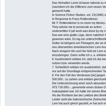
Das Verhalten Lems ist kaum rational zu n
(nachdem ich die Differenz zum neuen Ver
gemacht hatte.
In Science Fiction Studies, vol. 23(1996) 
In Response to Franz Rottensteiner.
Mr. F. Rottensteiner is no more my literary
They advise me to prosecute an action. .
underwritten it (all work was done by my ne
Das war eine glatte Lüge, denn natürlich h
gewesen wäre. Es lag ein unterschriftsreif
Gotler ist übrigens ein Filmagent, der an
neu übersetzten amerikanischen Lem-Au
Nach einigem Hin und Her ließ mir Lem schl
einzubringen. Darin sollte ich u. a. erk
6. Ausdrücklich erkläre ich, daß ich die 
nutzen bzw. verwerten werde.
7. Schließlich erkläre ich ausdrücklich,
nur auf der Grundlage entsprechenden Ta
8. Für den Fall des Verstosses [sic] gegen
500.000,- zu zahlen und erkläre gleichzeit
Die Unterzeichnung einer solch absurden E
ATS 730.000,–, generierte einen dicken O
inakzeptabel war. Ich hatte mir seinen Br
Als die Richterin bei der Lektüre des Brie
Leider sieht die österreichische Zivilrec
Lem hat auch gleich gezahlt, er hat sich 