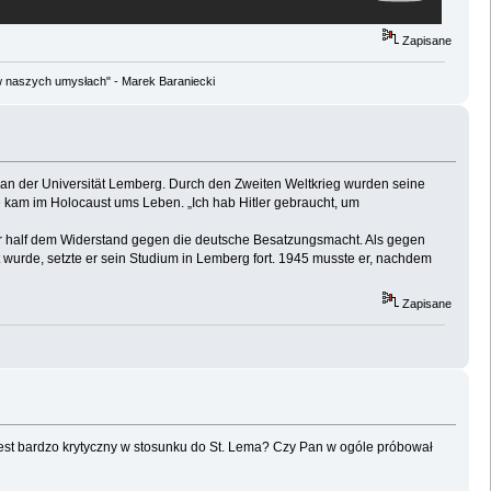
Zapisane
w naszych umysłach" - Marek Baraniecki
 an der Universität Lemberg. Durch den Zweiten Weltkrieg wurden seine
ie kam im Holocaust ums Leben. „Ich hab Hitler gebraucht, um
. Er half dem Widerstand gegen die deutsche Besatzungsmacht. Als gegen
wurde, setzte er sein Studium in Lemberg fort. 1945 musste er, nachdem
Zapisane
 jest bardzo krytyczny w stosunku do St. Lema? Czy Pan w ogóle próbował