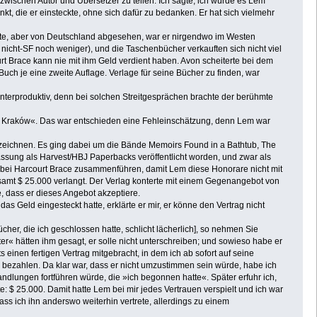
0 zwischen Autor und Übersetzer zu teilen. Ich sagte, ich würde es Lem
, die er einsteckte, ohne sich dafür zu bedanken. Er hat sich vielmehr
atte, aber von Deutschland abgesehen, war er nirgendwo im Westen
nicht-SF noch weniger), und die Taschenbücher verkauften sich nicht viel
t Brace kann nie mit ihm Geld verdient haben. Avon scheiterte bei dem
h je eine zweite Auflage. Verlage für seine Bücher zu finden, war
terproduktiv, denn bei solchen Streitgesprächen brachte der berühmte
aus Kraków«. Das war entschieden eine Fehleinschätzung, denn Lem war
erzeichnen. Es ging dabei um die Bände Memoirs Found in a Bathtub, The
assung als Harvest/HBJ Paperbacks veröffentlicht worden, und zwar als
bei Harcourt Brace zusammenführen, damit Lem diese Honorare nicht mit
sgesamt $ 25.000 verlangt. Der Verlag konterte mit einem Gegenangebot von
e, dass er dieses Angebot akzeptiere.
Geld eingesteckt hatte, erklärte er mir, er könne den Vertrag nicht
cher, die ich geschlossen hatte, schlicht lächerlich], so nehmen Sie
ater« hätten ihm gesagt, er solle nicht unterschreiben; und sowieso habe er
einen fertigen Vertrag mitgebracht, in dem ich ab sofort auf seine
 zu bezahlen. Da klar war, dass er nicht umzustimmen sein würde, habe ich
andlungen fortführen würde, die »ich begonnen hatte«. Später erfuhr ich,
te: $ 25.000. Damit hatte Lem bei mir jedes Vertrauen verspielt und ich war
ss ich ihn anderswo weiterhin vertrete, allerdings zu einem