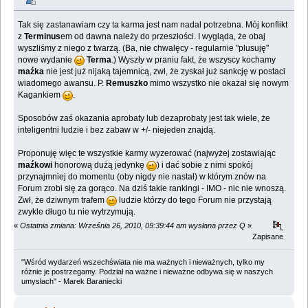
Tak się zastanawiam czy ta karma jest nam nadal potrzebna. Mój konflikt
z
Terminus
em od dawna należy do przeszłości. I wygląda, że obaj
wyszliśmy z niego z twarzą. (Ba, nie chwalęcy - regularnie "plusuję"
nowe wydanie
Terma
.) Wyszły w praniu fakt, że wszyscy kochamy
maźka
nie jest już nijaką tajemnicą, zwł, że zyskał już sankcję w postaci
wiadomego awansu. P.
Remuszko
mimo wszystko nie okazał się nowym
Kagankiem
.
Sposobów zaś okazania aprobaty lub dezaprobaty jest tak wiele, że
inteligentni ludzie i bez zabaw w +/- niejeden znajdą.
Proponuję więc te wszystkie karmy wyzerować (najwyżej zostawiając
maźkowi
honorową dużą jedynkę
) i dać sobie z nimi spokój
przynajmniej do momentu (oby nigdy nie nastał) w którym znów na
Forum zrobi się za gorąco. Na dziś takie rankingi - IMO - nic nie wnoszą.
Zwł, że dziwnym trafem
ludzie którzy do tego Forum nie przystają
zwykle długo tu nie wytrzymują.
«
Ostatnia zmiana: Września 26, 2010, 09:39:44 am wysłana przez Q
»
Zapisane
"Wśród wydarzeń wszechświata nie ma ważnych i nieważnych, tylko my
różnie je postrzegamy. Podział na ważne i nieważne odbywa się w naszych
umysłach" - Marek Baraniecki