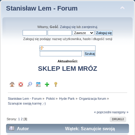
Stanisław Lem - Forum
Witamy,
Gość
.
Zaloguj się
lub
zarejestruj
.
Zaloguj się podając nazwę użytkownika, hasło i długość sesji
Aktualności:
SKLEP LEM MRÓZ
Stanisław Lem - Forum
»
Polski
»
Hyde Park
»
Organizacja forum
»
Szanujcie swoją karmę ;-)
« poprzedni
następny »
Strony:
1
2
[
3
]
DRUKUJ
Autor
Wątek: Szanujcie swoją