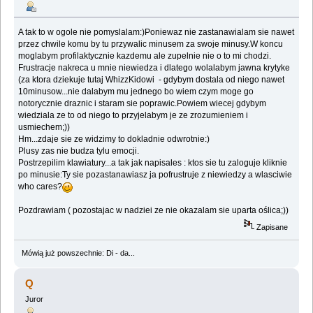
A tak to w ogole nie pomyslalam:)Poniewaz nie zastanawialam sie nawet
przez chwile komu by tu przywalic minusem za swoje minusy.W koncu
moglabym profilaktycznie kazdemu ale zupelnie nie o to mi chodzi.
Frustracje nakreca u mnie niewiedza i dlatego wolalabym jawna krytyke
(za ktora dziekuje tutaj WhizzKidowi - gdybym dostala od niego nawet
10minusow...nie dalabym mu jednego bo wiem czym moge go
notorycznie draznic i staram sie poprawic.Powiem wiecej gdybym
wiedziala ze to od niego to przyjelabym je ze zrozumieniem i
usmiechem;))
Hm...zdaje sie ze widzimy to dokladnie odwrotnie:)
Plusy zas nie budza tylu emocji.
Postrzepilim klawiatury...a tak jak napisales : ktos sie tu zaloguje kliknie
po minusie:Ty sie pozastanawiasz ja pofrustruje z niewiedzy a wlasciwie
who cares?
Pozdrawiam ( pozostajac w nadziei ze nie okazalam sie uparta oślica;))
Zapisane
Mówią już powszechnie: Di - da...
Q
Juror