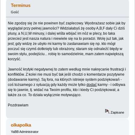
karmę ;-) (Przeczytany 168335 razy)
Terminus
Gość
Nie zgodzę się że nie powinen być zaplecowy. Wyobrażasz sobie jak by
wyglądał przy pełnej jawności? Widziałabyś żę osoby A,B,F dały Ci dziś
plusy, a N,U,W minusy, i dalej wiśta wbijać im nóż w plecy, bo taka
przecież jest nasza natura i niewiele się na to poradzi. Wolę już tak, jak
jest; gdy widzę że ubyło mi karmy to zastanawiam się np. kto mógł
poczuć się czymś dotknięty lub obrażony, staram się odnaleźć błędy w
swoim stylu, podejściu... robię to samodzielnie, mam zatem największą
korzyść.
Jawność krytyki negatywnej to zatem według mnie nakręcanie frustracji i
konfliktów. Z kolei nie musi być tak jeśli chodzi o komentarze pozytywne
(dodawanie karmy). Są fora, na których istnieje system podziękowań -
coś tożsamego z sytuacją gdy każdy może tylko
dodać
karmy - i odbywa
się to jawnie, tj. widać na Twoim profilu, kto i kiedy Ci podziękował, a
także za co. To działa wyłącznie motywująco.
Pozdrawiam
Zapisane
olkapolka
YaBB Administrator