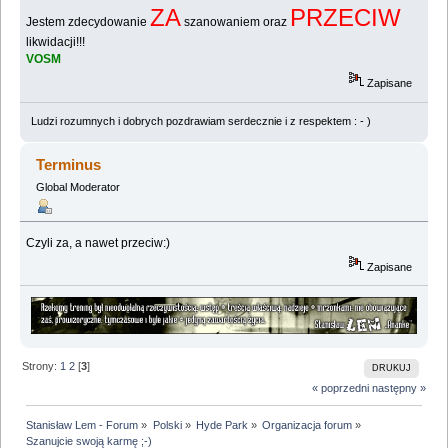
ZA
PRZECIW
Jestem zdecydowanie
szanowaniem oraz
likwidacji!!!
VOSM
Zapisane
Ludzi rozumnych i dobrych pozdrawiam serdecznie i z respektem : - )
Terminus
Global Moderator
Czyli za, a nawet przeciw:)
Zapisane
Strony:
1
2
[
3
]
DRUKUJ
« poprzedni
następny »
Stanisław Lem - Forum
»
Polski
»
Hyde Park
»
Organizacja forum
»
Szanujcie swoją karmę ;-)