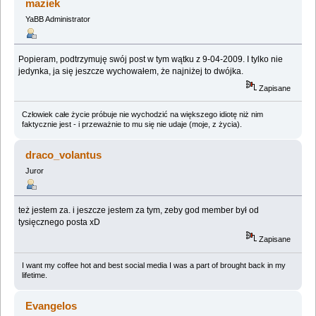
maziek
YaBB Administrator
Popieram, podtrzymuję swój post w tym wątku z 9-04-2009. I tylko nie
jedynka, ja się jeszcze wychowałem, że najniżej to dwójka.
Zapisane
Człowiek całe życie próbuje nie wychodzić na większego idiotę niż nim
faktycznie jest - i przeważnie to mu się nie udaje (moje, z życia).
draco_volantus
Juror
też jestem za. i jeszcze jestem za tym, zeby god member był od
tysięcznego posta xD
Zapisane
I want my coffee hot and best social media I was a part of brought back in my
lifetime.
Evangelos