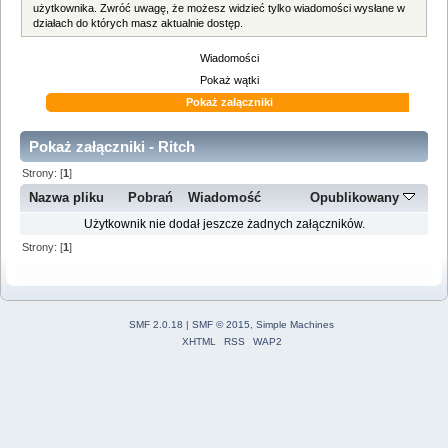
użytkownika. Zwróć uwagę, że możesz widzieć tylko wiadomości wysłane w
działach do których masz aktualnie dostęp.
Wiadomości
Pokaż wątki
Pokaż załączniki
Pokaż załączniki - Ritch
Strony: [
1
]
Nazwa pliku
Pobrań
Wiadomość
Opublikowany
Użytkownik nie dodał jeszcze żadnych załączników.
Strony: [
1
]
SMF 2.0.18
|
SMF © 2015
,
Simple Machines
XHTML
RSS
WAP2