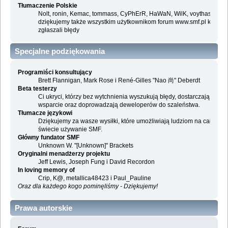
Tłumaczenie Polskie
Nolt, ronin, Kemac, tommass, CyPhErR, HaWaN, WilK, voythas i
dziękujemy także wszystkim użytkownikom forum www.smf.pl którzy
zgłaszali błędy
Specjalne podziękowania
Programiści konsultujący
Brett Flannigan, Mark Rose i René-Gilles "Nao 尚" Deberdt
Beta testerzy
Ci ukryci, którzy bez wytchnienia wyszukują błędy, dostarczają
wsparcie oraz doprowadzają deweloperów do szaleństwa.
Tłumacze językowi
Dziękujemy za wasze wysiłki, które umożliwiają ludziom na całym
świecie używanie SMF.
Główny fundator SMF
Unknown W. "[Unknown]" Brackets
Oryginalni menadżerzy projektu
Jeff Lewis, Joseph Fung i David Recordon
In loving memory of
Crip, K@, metallica48423 i Paul_Pauline
Oraz dla każdego kogo pominęliśmy - Dziękujemy!
Prawa autorskie