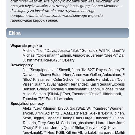
oraz mniej ważnym. Nie byłoby to możliwe bez was. Wliczając w to
naszych użytkowników, a w szczególności grupę Charter Members –
dziękujemy za instalowanie oraz używanie naszego
oprogramowania, dostarczanie wartościowego wsparcia,
raportowanie błędów i opinii.
Ekipa
Wsparcie projektu
Michele "Illori" Davis, Jessica "Suki" González, Will "Kindred" Wagner
Michael "Oldiesmann" Eshom, Amacythe, Jeremy "SleePy" Darwood 
Justin "metallica48423" O'Leary
Deweloperzy
Jon "Sesquipedalian" Stovell, John "live627" Rayes, Jeremy "SleePy
Darwood, Shawn Bulen, Norv, Aaron van Geffen, Antechinus, Bjoern
"Bloc" Kristiansen, Colin Schoen, emanuele, Hendrik Jan "Compuart
Visser, Juan "JayBachatero" Hernandez, Karl "RegularExpression"
Benson, Grudge, Michael "Oldiesmann" Eshom, Michael "Thantos"
Miller, Selman "[SiNaN]" Eser, Theodore "Orstio" Hildebrandt,
Thorsten "TE" Eurich i winrules
Specjaliści pomocy
Aleksi "Lex" Kilpinen, br360, GigaWatt, Will "Kindred" Wagner, Steve,
ziycon, JimM, Adish "(F.L.A.M.E.R)" Patel, Aleksi "Lex" Kilpinen, Ben
Scott, Bigguy, CapadY, Chalky, Chas Large, Duncan85, Eliana
Tamerin, Fiery, Gary M. Gadsdon, gbsothere, Harro, Huw, Jan-Olof
"Owdy" Eriksson, Jeremy "jerm" Strike, Justyne, K@, Kevin
"greyknight17" Hou, KGIII, Kill Em All, lurkalot, margarett, Mattitude,