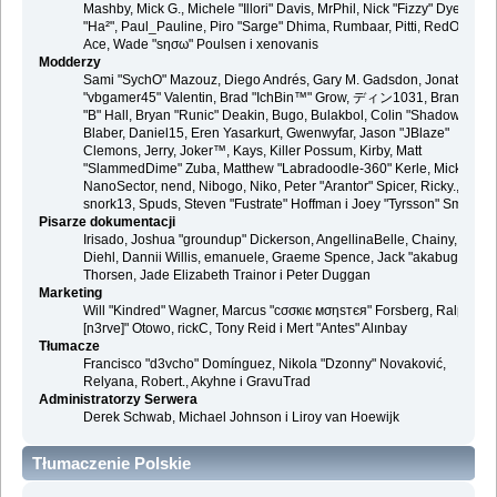
Mashby, Mick G., Michele "Illori" Davis, MrPhil, Nick "Fizzy" Dyer, Nick
"Ha²", Paul_Pauline, Piro "Sarge" Dhima, Rumbaar, Pitti, RedOne, S-
Ace, Wade "sησω" Poulsen i xenovanis
Modderzy
Sami "SychO" Mazouz, Diego Andrés, Gary M. Gadsdon, Jonathan
"vbgamer45" Valentin, Brad "IchBin™" Grow, ディン1031, Brannon
"B" Hall, Bryan "Runic" Deakin, Bugo, Bulakbol, Colin "Shadow82x"
Blaber, Daniel15, Eren Yasarkurt, Gwenwyfar, Jason "JBlaze"
Clemons, Jerry, Joker™, Kays, Killer Possum, Kirby, Matt
"SlammedDime" Zuba, Matthew "Labradoodle-360" Kerle, Mick.,
NanoSector, nend, Nibogo, Niko, Peter "Arantor" Spicer, Ricky.,
snork13, Spuds, Steven "Fustrate" Hoffman i Joey "Tyrsson" Smith
Pisarze dokumentacji
Irisado, Joshua "groundup" Dickerson, AngellinaBelle, Chainy, Danie
Diehl, Dannii Willis, emanuele, Graeme Spence, Jack "akabugeyes"
Thorsen, Jade Elizabeth Trainor i Peter Duggan
Marketing
Will "Kindred" Wagner, Marcus "cσσкιє мσηѕтєя" Forsberg, Ralph "
[n3rve]" Otowo, rickC, Tony Reid i Mert "Antes" Alınbay
Tłumacze
Francisco "d3vcho" Domínguez, Nikola "Dzonny" Novaković,
Relyana, Robert., Akyhne i GravuTrad
Administratorzy Serwera
Derek Schwab, Michael Johnson i Liroy van Hoewijk
Tłumaczenie Polskie