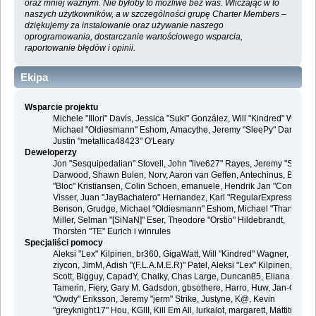
oraz mniej ważnym. Nie byłoby to możliwe bez was. Wliczając w to
naszych użytkowników, a w szczególności grupę Charter Members –
dziękujemy za instalowanie oraz używanie naszego
oprogramowania, dostarczanie wartościowego wsparcia,
raportowanie błędów i opinii.
Ekipa
Wsparcie projektu
Michele "Illori" Davis, Jessica "Suki" González, Will "Kindred" Wagner
Michael "Oldiesmann" Eshom, Amacythe, Jeremy "SleePy" Darwood 
Justin "metallica48423" O'Leary
Deweloperzy
Jon "Sesquipedalian" Stovell, John "live627" Rayes, Jeremy "SleePy
Darwood, Shawn Bulen, Norv, Aaron van Geffen, Antechinus, Bjoern
"Bloc" Kristiansen, Colin Schoen, emanuele, Hendrik Jan "Compuart
Visser, Juan "JayBachatero" Hernandez, Karl "RegularExpression"
Benson, Grudge, Michael "Oldiesmann" Eshom, Michael "Thantos"
Miller, Selman "[SiNaN]" Eser, Theodore "Orstio" Hildebrandt,
Thorsten "TE" Eurich i winrules
Specjaliści pomocy
Aleksi "Lex" Kilpinen, br360, GigaWatt, Will "Kindred" Wagner, Steve,
ziycon, JimM, Adish "(F.L.A.M.E.R)" Patel, Aleksi "Lex" Kilpinen, Ben
Scott, Bigguy, CapadY, Chalky, Chas Large, Duncan85, Eliana
Tamerin, Fiery, Gary M. Gadsdon, gbsothere, Harro, Huw, Jan-Olof
"Owdy" Eriksson, Jeremy "jerm" Strike, Justyne, K@, Kevin
"greyknight17" Hou, KGIII, Kill Em All, lurkalot, margarett, Mattitude,