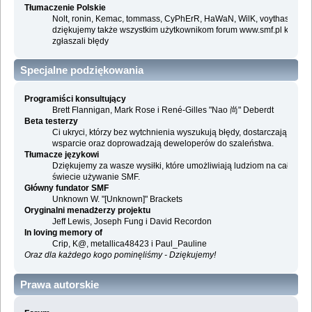
Tłumaczenie Polskie
Nolt, ronin, Kemac, tommass, CyPhErR, HaWaN, WilK, voythas i
dziękujemy także wszystkim użytkownikom forum www.smf.pl którzy
zgłaszali błędy
Specjalne podziękowania
Programiści konsultujący
Brett Flannigan, Mark Rose i René-Gilles "Nao 尚" Deberdt
Beta testerzy
Ci ukryci, którzy bez wytchnienia wyszukują błędy, dostarczają
wsparcie oraz doprowadzają deweloperów do szaleństwa.
Tłumacze językowi
Dziękujemy za wasze wysiłki, które umożliwiają ludziom na całym
świecie używanie SMF.
Główny fundator SMF
Unknown W. "[Unknown]" Brackets
Oryginalni menadżerzy projektu
Jeff Lewis, Joseph Fung i David Recordon
In loving memory of
Crip, K@, metallica48423 i Paul_Pauline
Oraz dla każdego kogo pominęliśmy - Dziękujemy!
Prawa autorskie