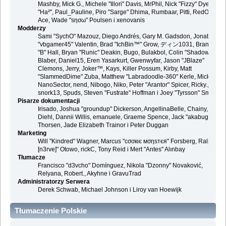
Mashby, Mick G., Michele "Illori" Davis, MrPhil, Nick "Fizzy" Dyer, Nick
"Ha²", Paul_Pauline, Piro "Sarge" Dhima, Rumbaar, Pitti, RedOne, S-
Ace, Wade "sησω" Poulsen i xenovanis
Modderzy
Sami "SychO" Mazouz, Diego Andrés, Gary M. Gadsdon, Jonathan
"vbgamer45" Valentin, Brad "IchBin™" Grow, ディン1031, Brannon
"B" Hall, Bryan "Runic" Deakin, Bugo, Bulakbol, Colin "Shadow82x"
Blaber, Daniel15, Eren Yasarkurt, Gwenwyfar, Jason "JBlaze"
Clemons, Jerry, Joker™, Kays, Killer Possum, Kirby, Matt
"SlammedDime" Zuba, Matthew "Labradoodle-360" Kerle, Mick.,
NanoSector, nend, Nibogo, Niko, Peter "Arantor" Spicer, Ricky.,
snork13, Spuds, Steven "Fustrate" Hoffman i Joey "Tyrsson" Smith
Pisarze dokumentacji
Irisado, Joshua "groundup" Dickerson, AngellinaBelle, Chainy, Danie
Diehl, Dannii Willis, emanuele, Graeme Spence, Jack "akabugeyes"
Thorsen, Jade Elizabeth Trainor i Peter Duggan
Marketing
Will "Kindred" Wagner, Marcus "cσσкιє мσηѕтєя" Forsberg, Ralph "
[n3rve]" Otowo, rickC, Tony Reid i Mert "Antes" Alınbay
Tłumacze
Francisco "d3vcho" Domínguez, Nikola "Dzonny" Novaković,
Relyana, Robert., Akyhne i GravuTrad
Administratorzy Serwera
Derek Schwab, Michael Johnson i Liroy van Hoewijk
Tłumaczenie Polskie