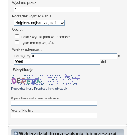
Wysłane przez:
Porządek wyszukiwania:
Opcje:
Pokaż wyniki jako wiadomości
Tylko tematy wątków
Wiek wiadomości:
Pomiędzy
a
dni
Weryfikacja:
Posłuchaj liter
/
Prośba o inny obrazek
Wpisz litery widoczne na obrazku:
Year of His birth:
Wybierz dział do przeszukania, lub przeszukaj