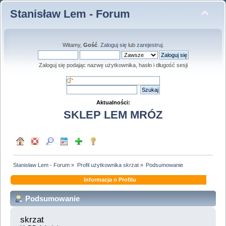
Stanisław Lem - Forum
Witamy,
Gość
.
Zaloguj się
lub
zarejestruj
.
Zaloguj się podając nazwę użytkownika, hasło i długość sesji
Aktualności:
SKLEP LEM MRÓZ
Stanisław Lem - Forum
»
Profil użytkownika skrzat
»
Podsumowanie
Informacja o Profilu
Podsumowanie
skrzat 