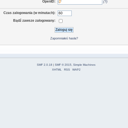
OpenID:
(?)
Czas zalogowania (w minutach):
Bądź zawsze zalogowany:
Zapomniałeś hasła?
SMF 2.0.18
|
SMF © 2015
,
Simple Machines
XHTML
RSS
WAP2