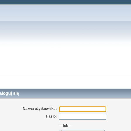
loguj się
Nazwa użytkownika:
Hasło:
—lub—