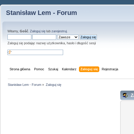
Stanisław Lem - Forum
Witamy,
Gość
.
Zaloguj się
lub
zarejestruj
.
Zaloguj się podając nazwę użytkownika, hasło i długość sesji
Strona główna
Pomoc
Szukaj
Kalendarz
Zaloguj się
Rejestracja
Stanisław Lem - Forum
»
Zaloguj się
Za