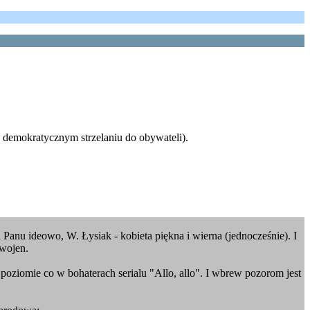
o demokratycznym strzelaniu do obywateli).
a Panu ideowo, W. Łysiak - kobieta piękna i wierna (jednocześnie). I
 wojen.
m poziomie co w bohaterach serialu "Allo, allo". I wbrew pozorom jest