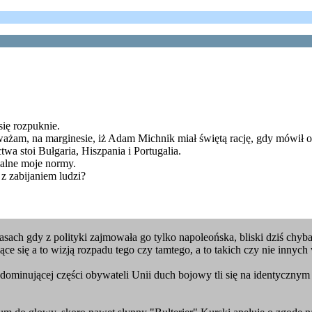
się rozpuknie.
uważam, na marginesie, iż Adam Michnik miał świętą rację, gdy mówił 
twa stoi Bułgaria, Hiszpania i Portugalia.
zalne moje normy.
 z zabijaniem ludzi?
zasach gdy z polityki zajmowała go tylko napoleońska, bliski dziś chyb
ce się a to wizją rozpadu tego czy tamtego, a to takich czy nie innych
 w dominującej części obywateli Unii duch bojowy tli się na identyczny