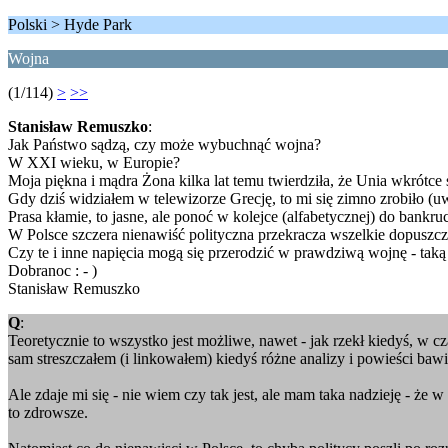
Polski > Hyde Park
Wojna
(1/114)
>
>>
Stanisław Remuszko
:
Jak Państwo sądzą, czy może wybuchnąć wojna?
W XXI wieku, w Europie?
Moja piękna i mądra Żona kilka lat temu twierdziła, że Unia wkrótce 
Gdy dziś widziałem w telewizorze Grecję, to mi się zimno zrobiło (
Prasa kłamie, to jasne, ale ponoć w kolejce (alfabetycznej) do bankruc
W Polsce szczera nienawiść polityczna przekracza wszelkie dopuszc
Czy te i inne napięcia mogą się przerodzić w prawdziwą wojnę - taką
Dobranoc : - )
Stanisław Remuszko
Q
:
Teoretycznie to wszystko jest możliwe, nawet - jak rzekł kiedyś, w c
sam streszczałem (i linkowałem) kiedyś różne analizy i powieści bawią
Ale zdaje mi się - nie wiem czy tak jest, ale mam taka nadzieję - że
to zdrowsze.