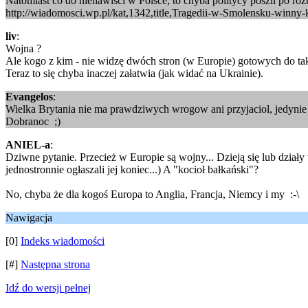
Natomiast co do nienawisci w Polsce, to chyba politycy poszli po ro
http://wiadomosci.wp.pl/kat,1342,title,Tragedii-w-Smolensku-winny
liv
:
Wojna ?
Ale kogo z kim - nie widzę dwóch stron (w Europie) gotowych do tak
Teraz to się chyba inaczej załatwia (jak widać na Ukrainie).
Evangelos
:
Wielka Brytania nie ma prawdziwych wrogow ani przyjaciol, jedynie int
Dobranoc ;)
ANIEL-a
:
Dziwne pytanie. Przecież w Europie są wojny... Dzieją się lub dzia
jednostronnie ogłaszali jej koniec...) A "kocioł bałkański"?
No, chyba że dla kogoś Europa to Anglia, Francja, Niemcy i my :-\
Nawigacja
[0]
Indeks wiadomości
[#]
Następna strona
Idź do wersji pełnej