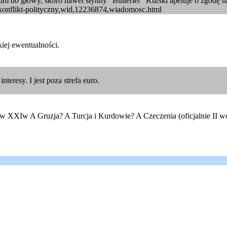
zum do głowy, skoro nawet słynny "Bulterier" Kurski apeluje o zgodę 
-konflikt-polityczny,wid,12236874,wiadomosc.html
iej ewentualności.
eresy. I jest poza strefa euro.
ły w XXIw A Gruzja? A Turcja i Kurdowie? A Czeczenia (oficjalnie II w