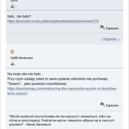
Juror
było, nie było?
https://journals.ur.edu.pl/tematyikonteksty/article/view/4270
Zapisane
– Dygresje →
Q
YaBB Moderator
Na moje oko nie było...
Przy czym zadaję sobie to samo pytanie odnośnie n/w pochwały
"Solaris"... jako powieści nowofalowej:
https://reactormag.com/embracing-the-impossible-puzzle-of-stanislaw-
lems-solaris/
Zapisane
"Wśród wydarzeń wszechświata nie ma ważnych i nieważnych, tylko my
różnie je postrzegamy. Podział na ważne i nieważne odbywa się w naszych
umysłach" - Marek Baraniecki