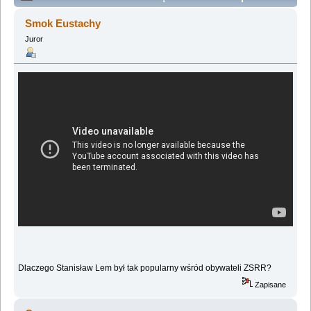
(Przeczytany 2657921 razy)
Smok Eustachy
Juror
Dlaczego Stanisław Lem był tak popularny wśród obywateli ZSRR?
Zapisane