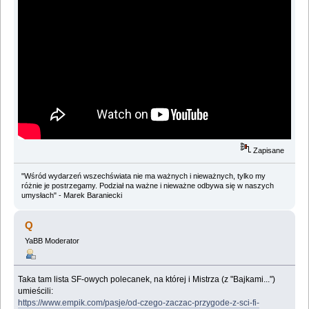
Zapisane
"Wśród wydarzeń wszechświata nie ma ważnych i nieważnych, tylko my
różnie je postrzegamy. Podział na ważne i nieważne odbywa się w naszych
umysłach" - Marek Baraniecki
Q
YaBB Moderator
Taka tam lista SF-owych polecanek, na której i Mistrza (z "Bajkami...")
umieścili:
https://www.empik.com/pasje/od-czego-zaczac-przygode-z-sci-fi-