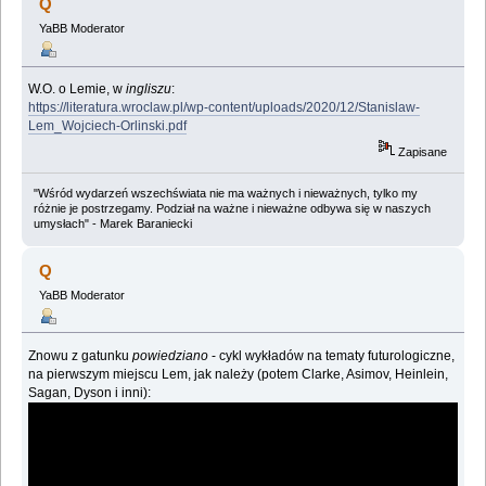
Q
YaBB Moderator
W.O. o Lemie, w
ingliszu
:
https://literatura.wroclaw.pl/wp-content/uploads/2020/12/Stanislaw-
Lem_Wojciech-Orlinski.pdf
Zapisane
"Wśród wydarzeń wszechświata nie ma ważnych i nieważnych, tylko my
różnie je postrzegamy. Podział na ważne i nieważne odbywa się w naszych
umysłach" - Marek Baraniecki
Q
YaBB Moderator
Znowu z gatunku
powiedziano
- cykl wykładów na tematy futurologiczne,
na pierwszym miejscu Lem, jak należy (potem Clarke, Asimov, Heinlein,
Sagan, Dyson i inni):