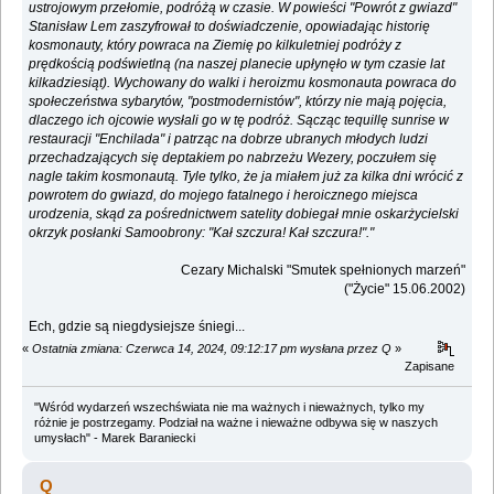
ustrojowym przełomie, podróżą w czasie. W powieści "Powrót z gwiazd"
Stanisław Lem zaszyfrował to doświadczenie, opowiadając historię
kosmonauty, który powraca na Ziemię po kilkuletniej podróży z
prędkością podświetlną (na naszej planecie upłynęło w tym czasie lat
kilkadziesiąt). Wychowany do walki i heroizmu kosmonauta powraca do
społeczeństwa sybarytów, "postmodernistów", którzy nie mają pojęcia,
dlaczego ich ojcowie wysłali go w tę podróż. Sącząc tequillę sunrise w
restauracji "Enchilada" i patrząc na dobrze ubranych młodych ludzi
przechadzających się deptakiem po nabrzeżu Wezery, poczułem się
nagle takim kosmonautą. Tyle tylko, że ja miałem już za kilka dni wrócić z
powrotem do gwiazd, do mojego fatalnego i heroicznego miejsca
urodzenia, skąd za pośrednictwem satelity dobiegał mnie oskarżycielski
okrzyk posłanki Samoobrony: "Kał szczura! Kał szczura!"."
Cezary Michalski "Smutek spełnionych marzeń"
("Życie" 15.06.2002)
Ech, gdzie są niegdysiejsze śniegi...
«
Ostatnia zmiana: Czerwca 14, 2024, 09:12:17 pm wysłana przez Q
»
Zapisane
"Wśród wydarzeń wszechświata nie ma ważnych i nieważnych, tylko my
różnie je postrzegamy. Podział na ważne i nieważne odbywa się w naszych
umysłach" - Marek Baraniecki
Q