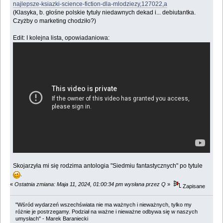
najlepsze-ksiazki-science-fiction-dla-mlodziezy,127022,a
(Klasyka, b. głośne polskie tytuły niedawnych dekad i... debiutantka.
Czyżby o marketing chodziło?)
Edit: I kolejna lista, opowiadaniowa:
Skojarzyła mi się rodzima antologia "Siedmiu fantastycznych" po tytule
.
«
Ostatnia zmiana: Maja 11, 2024, 01:00:34 pm wysłana przez Q
»
Zapisane
"Wśród wydarzeń wszechświata nie ma ważnych i nieważnych, tylko my
różnie je postrzegamy. Podział na ważne i nieważne odbywa się w naszych
umysłach" - Marek Baraniecki