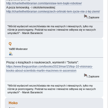
http://charliethelibrarian.com/stanislaw-lem-bajki-robotow/
A poza lemowską - i okololemowskiej:
http://charliethelibrarian.com/wojciech-orlinski-lem-zycie-nie-z-tej-ziemi/
Zapisane
"Wśród wydarzeń wszechświata nie ma ważnych i nieważnych, tylko my
różnie je postrzegamy. Podział na ważne i nieważne odbywa się w naszych
umysłach" - Marek Baraniecki
Q
YaBB Moderator
Pisząc o książkach o naukowcach, wymienili i "Solaris":
https://www.theguardian.com/books/2023/mar/15/top-10-visionary-
books-about-scientists-martin-macinnes-in-ascension
Zapisane
"Wśród wydarzeń wszechświata nie ma ważnych i nieważnych, tylko my
różnie je postrzegamy. Podział na ważne i nieważne odbywa się w naszych
umysłach" - Marek Baraniecki
Hoko