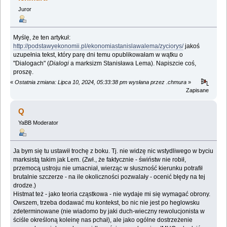
Juror
Myślę, że ten artykuł:
http://podstawyekonomii.pl/ekonomiastanislawalema/zyciorys/
jakoś
uzupełnia tekst, który parę dni temu opublikowałam w wątku o
"Dialogach" (
Dialogi
a marksizm Stanisława Lema). Napiszcie coś,
proszę.
«
Ostatnia zmiana: Lipca 10, 2024, 05:33:38 pm wysłana przez .chmura
»
Zapisane
Q
YaBB Moderator
Ja bym się tu ustawił trochę z boku. Tj. nie widzę nic wstydliwego w byciu
marksistą takim jak Lem. (Zwł., że faktycznie - świństw nie robił,
przemocą ustroju nie umacniał, wierząc w słuszność kierunku potrafił
brutalnie szczerze - na ile okoliczności pozwalały - ocenić błędy na tej
drodze.)
Histmat też - jako teoria cząstkowa - nie wydaje mi się wymagać obrony.
Owszem, trzeba dodawać mu kontekst, bo nic nie jest po heglowsku
zdeterminowane (nie wiadomo by jaki duch-wieczny rewolucjonista w
ściśle określoną koleinę nas pchał), ale jako ogólne dostrzeżenie