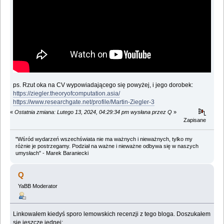
ps. Rzut oka na CV wypowiadającego się powyżej, i jego dorobek:
https://ziegler.theoryofcomputation.asia/
https://www.researchgate.net/profile/Martin-Ziegler-3
«
Ostatnia zmiana: Lutego 13, 2024, 04:29:34 pm wysłana przez Q
»
Zapisane
"Wśród wydarzeń wszechświata nie ma ważnych i nieważnych, tylko my
różnie je postrzegamy. Podział na ważne i nieważne odbywa się w naszych
umysłach" - Marek Baraniecki
Q
YaBB Moderator
Linkowałem kiedyś sporo lemowskich recenzji z tego bloga. Doszukałem
się jeszcze jednej: