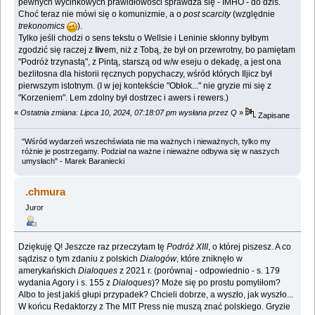
pewnych wycinkowych prawidłowości sprawdza się - IMHO - do dziś.
Choć teraz nie mówi się o komunizmie, a o
post scarcity
(względnie
trekonomics
).
Tylko jeśli chodzi o sens tekstu o Wellsie i Leninie skłonny byłbym
zgodzić się raczej z
liv
em, niż z Tobą, że był on przewrotny, bo pamiętam
"Podróż trzynastą", z Pintą, starszą od w/w eseju o dekadę, a jest ona
bezlitosna dla historii ręcznych popychaczy, wśród których Iljicz był
pierwszym istotnym. (I w jej kontekście "Obłok..." nie gryzie mi się z
"Korzeniem". Lem zdolny był dostrzec i awers i rewers.)
«
Ostatnia zmiana: Lipca 10, 2024, 07:18:07 pm wysłana przez Q
»
Zapisane
"Wśród wydarzeń wszechświata nie ma ważnych i nieważnych, tylko my
różnie je postrzegamy. Podział na ważne i nieważne odbywa się w naszych
umysłach" - Marek Baraniecki
.chmura
Juror
Dziękuję Q! Jeszcze raz przeczytam tę
Podróż XIII
, o której piszesz. A co
sądzisz o tym zdaniu z polskich
Dialogów
, które zniknęło w
amerykańskich
Dialoques
z 2021 r. (porównaj - odpowiednio - s. 179
wydania Agory i s. 155 z
Dialoques
)? Może się po prostu pomyliłom?
Albo to jest jakiś głupi przypadek? Chcieli dobrze, a wyszło, jak wyszło...
W końcu Redaktorzy z The MIT Press nie muszą znać polskiego. Gryzie