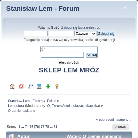
Stanisław Lem - Forum
Witamy,
Gość
.
Zaloguj się
lub
zarejestruj
.
Zaloguj się podając nazwę użytkownika, hasło i długość sesji
Aktualności:
SKLEP LEM MRÓZ
Stanisław Lem - Forum
»
Polski
»
Lemosfera
(Moderatorzy:
Q
,
Forum Admin
,
skrzat
,
olkapolka
) »
O Lemie napisano
« poprzedni
następny »
Strony:
1
...
74
75
[
76
]
77
78
...
81
DRUKUJ
Autor
Wątek: O Lemie napisano