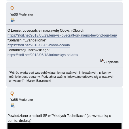
Q
YaBB Moderator
O Lemie, Lovecrafcie i naprawdę Obcych Obcych:
https://sfoil.net/2018/05/29/lem-vs-lovecraft-on-aliens-beyond-our-ken/
"Solaris" i "Evangelionie":
https://sfoil.net/2018/06/05/blood-ocean/
I ekranizacji Tarkowskiego:
https://sfoil.net/2018/06/18/tarkovskys-solaris/
Zapisane
"Wśród wydarzeń wszechświata nie ma ważnych i nieważnych, tylko my
różnie je postrzegamy. Podział na ważne i nieważne odbywa się w naszych
umysłach" - Marek Baraniecki
Q
YaBB Moderator
Powiedziano o historii SF w "Młodych Technikach" (ze wzmianką o
Lemie, drobną):