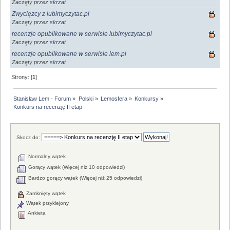
Zaczęty przez
skrzat
Zwycięzcy z lubimyczytac.pl
Zaczęty przez
skrzat
recenzje opublikowane w serwisie lubimyczytac.pl
Zaczęty przez
skrzat
recenzje opublikowane w serwisie lem.pl
Zaczęty przez
skrzat
Strony: [
1
]
Stanisław Lem - Forum
»
Polski
»
Lemosfera
»
Konkursy
»
Konkurs na recenzję II etap
Skocz do:
Normalny wątek
Gorący wątek (Więcej niż 10 odpowiedzi)
Bardzo gorący wątek (Więcej niż 25 odpowiedzi)
Zamknięty wątek
Wątek przyklejony
Ankieta