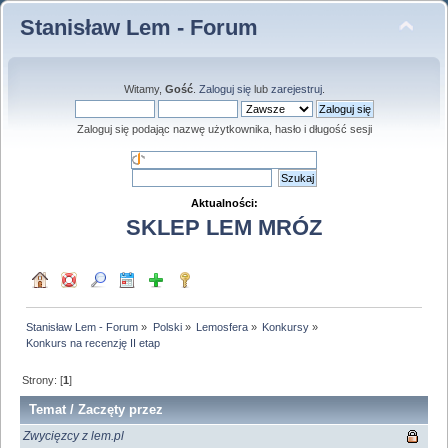
Stanisław Lem - Forum
Witamy,
Gość
.
Zaloguj się
lub
zarejestruj
.
Zaloguj się podając nazwę użytkownika, hasło i długość sesji
Aktualności:
SKLEP LEM MRÓZ
Stanisław Lem - Forum
»
Polski
»
Lemosfera
»
Konkursy
»
Konkurs na recenzję II etap
Strony: [
1
]
Temat
/
Zaczęty przez
Zwycięzcy z lem.pl