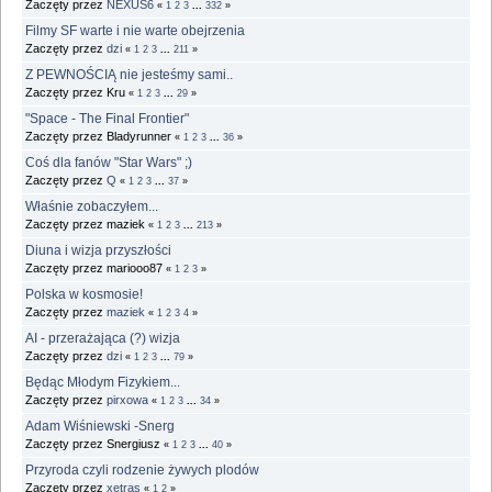
Zaczęty przez
NEXUS6
«
1
2
3
...
332
»
Filmy SF warte i nie warte obejrzenia
Zaczęty przez
dzi
«
1
2
3
...
211
»
Z PEWNOŚCIĄ nie jesteśmy sami..
Zaczęty przez Kru
«
1
2
3
...
29
»
"Space - The Final Frontier"
Zaczęty przez Bladyrunner
«
1
2
3
...
36
»
Coś dla fanów "Star Wars" ;)
Zaczęty przez
Q
«
1
2
3
...
37
»
Właśnie zobaczyłem...
Zaczęty przez maziek
«
1
2
3
...
213
»
Diuna i wizja przyszłości
Zaczęty przez mariooo87
«
1
2
3
»
Polska w kosmosie!
Zaczęty przez
maziek
«
1
2
3
4
»
AI - przerażająca (?) wizja
Zaczęty przez
dzi
«
1
2
3
...
79
»
Będąc Młodym Fizykiem...
Zaczęty przez
pirxowa
«
1
2
3
...
34
»
Adam Wiśniewski -Snerg
Zaczęty przez Snergiusz
«
1
2
3
...
40
»
Przyroda czyli rodzenie żywych plodów
Zaczęty przez
xetras
«
1
2
»