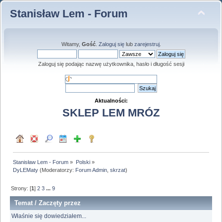
Stanisław Lem - Forum
Witamy,
Gość
.
Zaloguj się
lub
zarejestruj
.
Zaloguj się podając nazwę użytkownika, hasło i długość sesji
Aktualności:
SKLEP LEM MRÓZ
Stanisław Lem - Forum
»
Polski
»
DyLEMaty
(Moderatorzy:
Forum Admin
,
skrzat
)
Strony: [
1
]
2
3
...
9
Temat
/
Zaczęty przez
Właśnie się dowiedziałem...