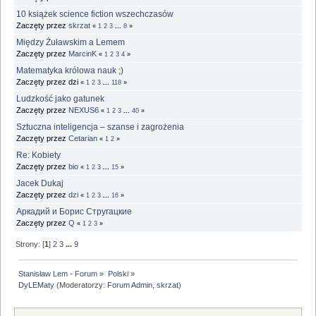
10 książek science fiction wszechczasów
Zaczęty przez
skrzat
«
1
2
3
...
8
»
Między Żuławskim a Lemem
Zaczęty przez
MarcinK
«
1
2
3
4
»
Matematyka królowa nauk ;)
Zaczęty przez dzi
«
1
2
3
...
118
»
Ludzkość jako gatunek
Zaczęty przez
NEXUS6
«
1
2
3
...
40
»
Sztuczna inteligencja – szanse i zagrożenia
Zaczęty przez
Cetarian
«
1
2
»
Re: Kobiety
Zaczęty przez
bio
«
1
2
3
...
15
»
Jacek Dukaj
Zaczęty przez
dzi
«
1
2
3
...
16
»
Аркадий и Борис Стругацкие
Zaczęty przez
Q
«
1
2
3
»
Strony: [
1
]
2
3
...
9
Stanisław Lem - Forum
»
Polski
»
DyLEMaty
(Moderatorzy:
Forum Admin
,
skrzat
)