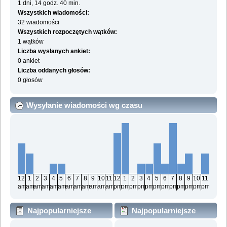
1 dni, 14 godz. 40 min.
Wszystkich wiadomości:
32 wiadomości
Wszystkich rozpoczętych wątków:
1 wątków
Liczba wysłanych ankiet:
0 ankiet
Liczba oddanych głosów:
0 głosów
Wysyłanie wiadomości wg czasu
12
1
2
3
4
5
6
7
8
9
10
11
12
1
2
3
4
5
6
7
8
9
10
11
am
am
am
am
am
am
am
am
am
am
am
am
pm
pm
pm
pm
pm
pm
pm
pm
pm
pm
pm
pm
Najpopularniejsze
Najpopularniejsze
działy wg wiadomości
działy wg aktywności