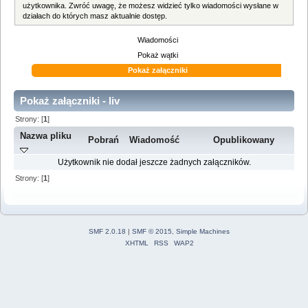
użytkownika. Zwróć uwagę, że możesz widzieć tylko wiadomości wysłane w
działach do których masz aktualnie dostęp.
Wiadomości
Pokaż wątki
Pokaż załączniki
Pokaż załączniki - liv
Strony: [
1
]
Nazwa pliku
Pobrań
Wiadomość
Opublikowany
Użytkownik nie dodał jeszcze żadnych załączników.
Strony: [
1
]
SMF 2.0.18
|
SMF © 2015
,
Simple Machines
XHTML
RSS
WAP2