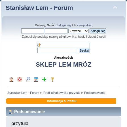
Stanisław Lem - Forum
Witamy,
Gość
.
Zaloguj się
lub
zarejestruj
.
Zaloguj się podając nazwę użytkownika, hasło i długość sesji
Aktualności:
SKLEP LEM MRÓZ
Stanisław Lem - Forum
»
Profil użytkownika przytula
»
Podsumowanie
Informacja o Profilu
Podsumowanie
przytula 