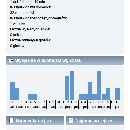
1 dni, 14 godz. 40 min.
Wszystkich wiadomości:
32 wiadomości
Wszystkich rozpoczętych wątków:
1 wątków
Liczba wysłanych ankiet:
0 ankiet
Liczba oddanych głosów:
0 głosów
Wysyłanie wiadomości wg czasu
12
1
2
3
4
5
6
7
8
9
10
11
12
1
2
3
4
5
6
7
8
9
10
11
am
am
am
am
am
am
am
am
am
am
am
am
pm
pm
pm
pm
pm
pm
pm
pm
pm
pm
pm
pm
Najpopularniejsze
Najpopularniejsze
działy wg wiadomości
działy wg aktywności