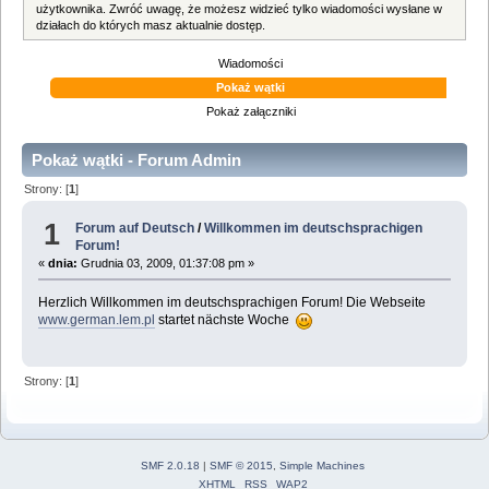
użytkownika. Zwróć uwagę, że możesz widzieć tylko wiadomości wysłane w
działach do których masz aktualnie dostęp.
Wiadomości
Pokaż wątki
Pokaż załączniki
Pokaż wątki - Forum Admin
Strony: [
1
]
1
Forum auf Deutsch
/
Willkommen im deutschsprachigen
Forum!
«
dnia:
Grudnia 03, 2009, 01:37:08 pm »
Herzlich Willkommen im deutschsprachigen Forum! Die Webseite
www.german.lem.pl
startet nächste Woche
Strony: [
1
]
SMF 2.0.18
|
SMF © 2015
,
Simple Machines
XHTML
RSS
WAP2