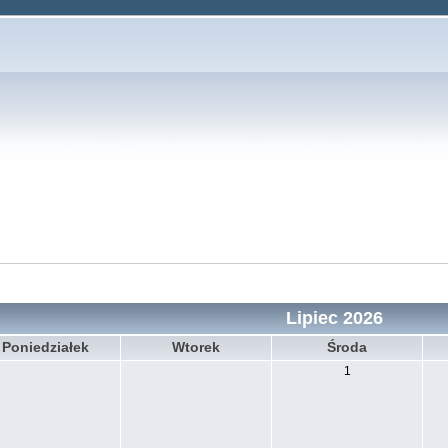
Lipiec 2026
Poniedziałek
Wtorek
Środa
1