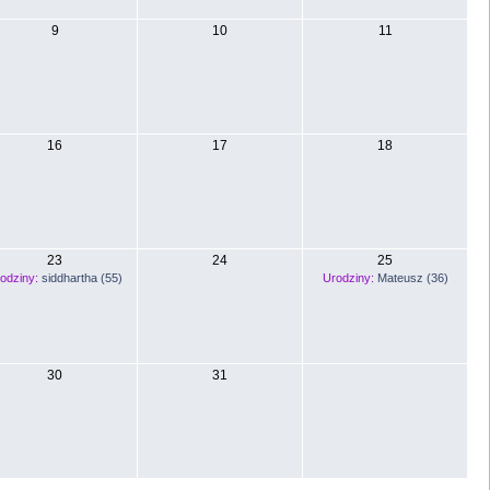
9
10
11
16
17
18
23
24
25
odziny:
siddhartha (55)
Urodziny:
Mateusz (36)
30
31