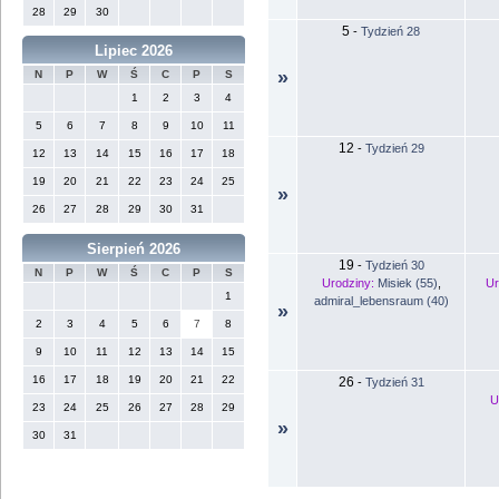
28
29
30
5
-
Tydzień 28
Lipiec 2026
»
N
P
W
Ś
C
P
S
1
2
3
4
5
6
7
8
9
10
11
12
-
Tydzień 29
12
13
14
15
16
17
18
19
20
21
22
23
24
25
»
26
27
28
29
30
31
Sierpień 2026
19
-
Tydzień 30
N
P
W
Ś
C
P
S
Urodziny:
Misiek (55)
,
Ur
1
admiral_lebensraum (40)
»
2
3
4
5
6
7
8
9
10
11
12
13
14
15
16
17
18
19
20
21
22
26
-
Tydzień 31
U
23
24
25
26
27
28
29
»
30
31