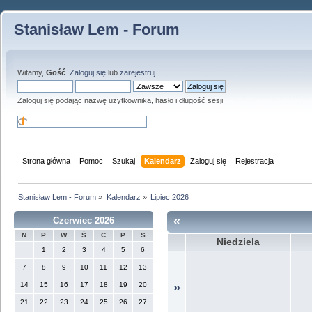
Stanisław Lem - Forum
Witamy,
Gość
.
Zaloguj się
lub
zarejestruj
.
Zaloguj się podając nazwę użytkownika, hasło i długość sesji
Strona główna
Pomoc
Szukaj
Kalendarz
Zaloguj się
Rejestracja
Stanisław Lem - Forum
»
Kalendarz
»
Lipiec 2026
«
Czerwiec 2026
N
P
W
Ś
C
P
S
Niedziela
1
2
3
4
5
6
7
8
9
10
11
12
13
14
15
16
17
18
19
20
»
21
22
23
24
25
26
27