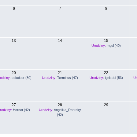
6
7
8
13
14
15
Urodziny:
mgol (40)
20
21
22
odziny:
cckeiser (80)
Urodziny:
Terminus (47)
Urodziny:
ignisdei (53)
Ur
27
28
29
rodziny:
Hornet (42)
Urodziny:
Angelika_Darksky
(42)