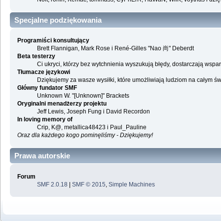
Specjalne podziękowania
Programiści konsultujący
Brett Flannigan, Mark Rose i René-Gilles "Nao 尚" Deberdt
Beta testerzy
Ci ukryci, którzy bez wytchnienia wyszukują błędy, dostarczają ws
Tłumacze językowi
Dziękujemy za wasze wysiłki, które umożliwiają ludziom na całym ś
Główny fundator SMF
Unknown W. "[Unknown]" Brackets
Oryginalni menadżerzy projektu
Jeff Lewis, Joseph Fung i David Recordon
In loving memory of
Crip, K@, metallica48423 i Paul_Pauline
Oraz dla każdego kogo pominęliśmy - Dziękujemy!
Prawa autorskie
Forum
SMF 2.0.18
|
SMF © 2015
,
Simple Machines