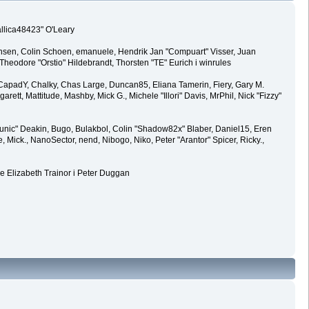
allica48423" O'Leary
ansen, Colin Schoen, emanuele, Hendrik Jan "Compuart" Visser, Juan
eodore "Orstio" Hildebrandt, Thorsten "TE" Eurich i winrules
y, CapadY, Chalky, Chas Large, Duncan85, Eliana Tamerin, Fiery, Gary M.
rett, Mattitude, Mashby, Mick G., Michele "Illori" Davis, MrPhil, Nick "Fizzy"
ic" Deakin, Bugo, Bulakbol, Colin "Shadow82x" Blaber, Daniel15, Eren
Mick., NanoSector, nend, Nibogo, Niko, Peter "Arantor" Spicer, Ricky.,
e Elizabeth Trainor i Peter Duggan