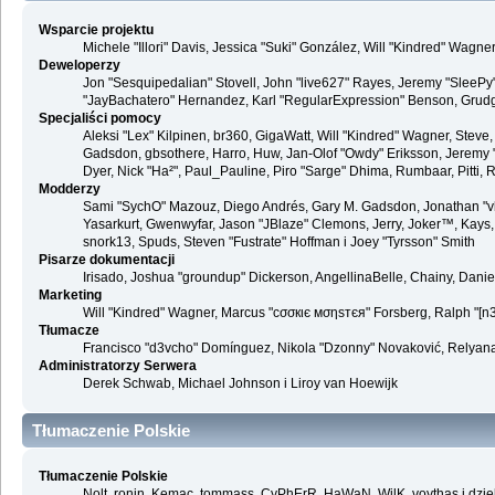
Wsparcie projektu
Michele "Illori" Davis, Jessica "Suki" González, Will "Kindred" Wag
Deweloperzy
Jon "Sesquipedalian" Stovell, John "live627" Rayes, Jeremy "SleePy
"JayBachatero" Hernandez, Karl "RegularExpression" Benson, Grudge,
Specjaliści pomocy
Aleksi "Lex" Kilpinen, br360, GigaWatt, Will "Kindred" Wagner, Steve,
Gadsdon, gbsothere, Harro, Huw, Jan-Olof "Owdy" Eriksson, Jeremy "jerm
Dyer, Nick "Ha²", Paul_Pauline, Piro "Sarge" Dhima, Rumbaar, Pitti
Modderzy
Sami "SychO" Mazouz, Diego Andrés, Gary M. Gadsdon, Jonathan "vb
Yasarkurt, Gwenwyfar, Jason "JBlaze" Clemons, Jerry, Joker™, Kays, 
snork13, Spuds, Steven "Fustrate" Hoffman i Joey "Tyrsson" Smith
Pisarze dokumentacji
Irisado, Joshua "groundup" Dickerson, AngellinaBelle, Chainy, Dani
Marketing
Will "Kindred" Wagner, Marcus "cσσкιє мσηѕтєя" Forsberg, Ralph "[n3r
Tłumacze
Francisco "d3vcho" Domínguez, Nikola "Dzonny" Novaković, Relyana
Administratorzy Serwera
Derek Schwab, Michael Johnson i Liroy van Hoewijk
Tłumaczenie Polskie
Tłumaczenie Polskie
Nolt, ronin, Kemac, tommass, CyPhErR, HaWaN, WilK, voythas i dzię