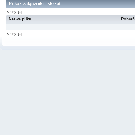
Pokaż załączniki - skrzat
Strony: [
1
]
Nazwa pliku
Pobrań
Strony: [
1
]