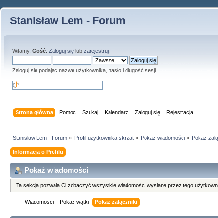
Stanisław Lem - Forum
Witamy,
Gość
.
Zaloguj się
lub
zarejestruj
.
Zaloguj się podając nazwę użytkownika, hasło i długość sesji
Strona główna
Pomoc
Szukaj
Kalendarz
Zaloguj się
Rejestracja
Stanisław Lem - Forum
»
Profil użytkownika skrzat
»
Pokaż wiadomości
»
Pokaż załą
Informacja o Profilu
Pokaż wiadomości
Ta sekcja pozwala Ci zobaczyć wszystkie wiadomości wysłane przez tego użytkowni
Wiadomości
Pokaż wątki
Pokaż załączniki