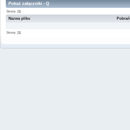
Pokaż załączniki - Q
Strony: [
1
]
Nazwa pliku
Pobrań
Strony: [
1
]