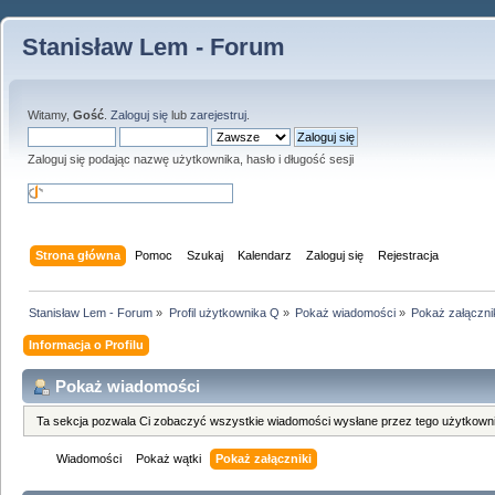
Stanisław Lem - Forum
Witamy,
Gość
.
Zaloguj się
lub
zarejestruj
.
Zaloguj się podając nazwę użytkownika, hasło i długość sesji
Strona główna
Pomoc
Szukaj
Kalendarz
Zaloguj się
Rejestracja
Stanisław Lem - Forum
»
Profil użytkownika Q
»
Pokaż wiadomości
»
Pokaż załączni
Informacja o Profilu
Pokaż wiadomości
Ta sekcja pozwala Ci zobaczyć wszystkie wiadomości wysłane przez tego użytkowni
Wiadomości
Pokaż wątki
Pokaż załączniki