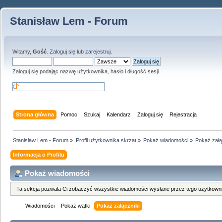
Stanisław Lem - Forum
Witamy,
Gość
.
Zaloguj się
lub
zarejestruj
.
Zaloguj się podając nazwę użytkownika, hasło i długość sesji
Strona główna
Pomoc
Szukaj
Kalendarz
Zaloguj się
Rejestracja
Stanisław Lem - Forum
»
Profil użytkownika skrzat
»
Pokaż wiadomości
»
Pokaż załą
Informacja o Profilu
Pokaż wiadomości
Ta sekcja pozwala Ci zobaczyć wszystkie wiadomości wysłane przez tego użytkowni
Wiadomości
Pokaż wątki
Pokaż załączniki