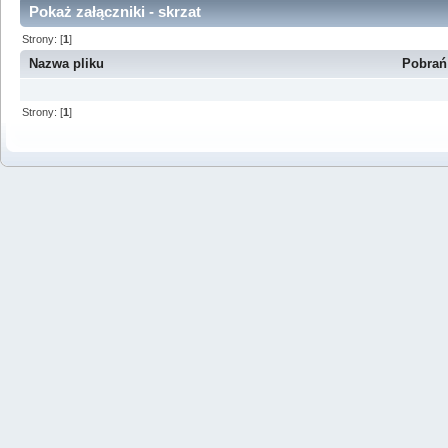
Pokaż załączniki - skrzat
Strony: [
1
]
Nazwa pliku
Pobrań
Strony: [
1
]