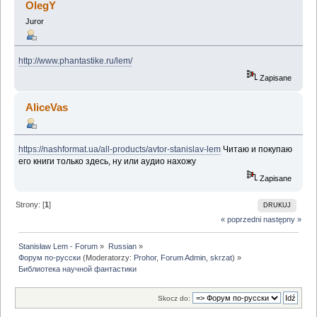
OlegY
Juror
http://www.phantastike.ru/lem/
Zapisane
AliceVas
https://nashformat.ua/all-products/avtor-stanislav-lem
Читаю и покупаю
его книги только здесь, ну или аудио нахожу
Zapisane
Strony: [
1
]
DRUKUJ
« poprzedni
następny »
Stanisław Lem - Forum
»
Russian
»
Форум по-русски
(Moderatorzy:
Prohor
,
Forum Admin
,
skrzat
) »
Библиотека научной фантастики
Skocz do: