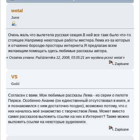
научной фантастики (Przeczytany 166450 razy)
wetal
Juror
Очень жаль что вылетела русская секция.В ней все таки было что-то
стоящее.Например некоторые работы мистера Лема из-за которых
я отчаянно бороздю просторы интернета.Я предлагаю всем
желающим помещать здесь любимые рассказы автора.
«
Ostatnia zmiana: Października 12, 2008, 03:05:21 am wysłana przez wetal
»
Zapisane
VS
Gość
Согласен с вами. Мои любимые рассказы Лема - из серии о пилоте
Пирксе. Особенно Ананке (он единственный отсутствовал в книге, и
я познакомился с ним достаточно поздно), возможно потому, что с
них началось моё знакомство с творчеством Лема. Может вместо
самих рассказов выложить ссылки на них в Интернет? Также можно
выложить ссылки на некоторые аудиокниги.
Zapisane