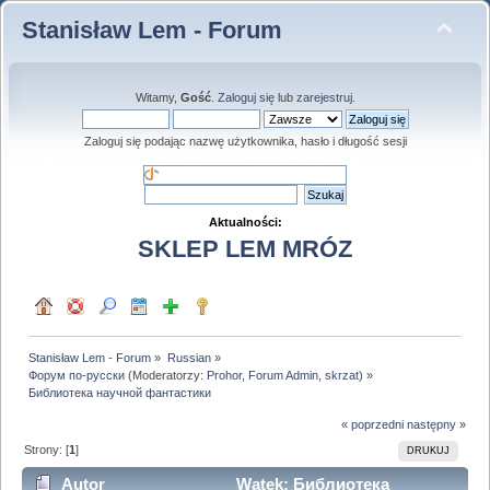
Stanisław Lem - Forum
Witamy,
Gość
.
Zaloguj się
lub
zarejestruj
.
Zaloguj się podając nazwę użytkownika, hasło i długość sesji
Aktualności:
SKLEP LEM MRÓZ
Stanisław Lem - Forum
»
Russian
»
Форум по-русски
(Moderatorzy:
Prohor
,
Forum Admin
,
skrzat
) »
Библиотека научной фантастики
« poprzedni
następny »
Strony: [
1
]
DRUKUJ
Autor
Wątek: Библиотека