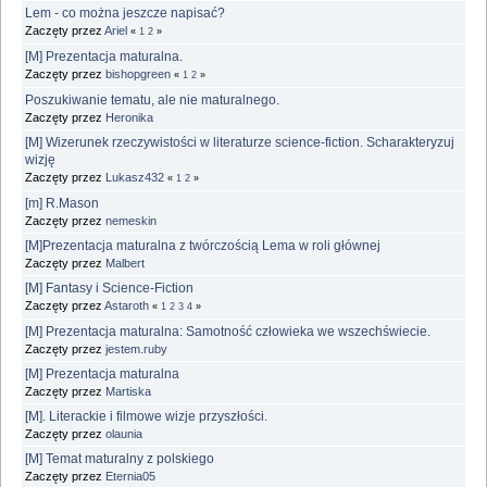
Lem - co można jeszcze napisać?
Zaczęty przez
Ariel
«
1
2
»
[M] Prezentacja maturalna.
Zaczęty przez
bishopgreen
«
1
2
»
Poszukiwanie tematu, ale nie maturalnego.
Zaczęty przez
Heronika
[M] Wizerunek rzeczywistości w literaturze science-fiction. Scharakteryzuj
wizję
Zaczęty przez
Lukasz432
«
1
2
»
[m] R.Mason
Zaczęty przez
nemeskin
[M]Prezentacja maturalna z twórczością Lema w roli głównej
Zaczęty przez
Malbert
[M] Fantasy i Science-Fiction
Zaczęty przez
Astaroth
«
1
2
3
4
»
[M] Prezentacja maturalna: Samotność człowieka we wszechświecie.
Zaczęty przez
jestem.ruby
[M] Prezentacja maturalna
Zaczęty przez
Martiska
[M]. Literackie i filmowe wizje przyszłości.
Zaczęty przez
olaunia
[M] Temat maturalny z polskiego
Zaczęty przez
Eternia05