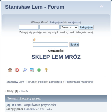
Stanisław Lem - Forum
Witamy,
Gość
.
Zaloguj się
lub
zarejestruj
.
Zaloguj się podając nazwę użytkownika, hasło i długość sesji
Aktualności:
SKLEP LEM MRÓZ
Stanisław Lem - Forum
»
Polski
»
Lemosfera
»
Prezentacje maturalne
Strony: [
1
]
2
3
...
5
Temat
/
Zaczęty przez
[M] Lit. i film. wizje świata przyszłości.
Zaczęty przez
Gacek07
«
1
2
3
...
44
»