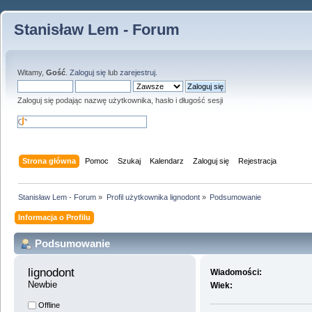
Stanisław Lem - Forum
Witamy,
Gość
.
Zaloguj się
lub
zarejestruj
.
Zaloguj się podając nazwę użytkownika, hasło i długość sesji
Strona główna
Pomoc
Szukaj
Kalendarz
Zaloguj się
Rejestracja
Stanisław Lem - Forum
»
Profil użytkownika lignodont
»
Podsumowanie
Informacja o Profilu
Podsumowanie
lignodont 
Wiadomości:
Newbie
Wiek:
Offline