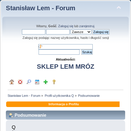
Stanisław Lem - Forum
Witamy,
Gość
.
Zaloguj się
lub
zarejestruj
.
Zaloguj się podając nazwę użytkownika, hasło i długość sesji
Aktualności:
SKLEP LEM MRÓZ
Stanisław Lem - Forum
»
Profil użytkownika Q
»
Podsumowanie
Informacja o Profilu
Podsumowanie
Q 