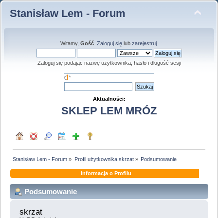
Stanisław Lem - Forum
Witamy,
Gość
.
Zaloguj się
lub
zarejestruj
.
Zaloguj się podając nazwę użytkownika, hasło i długość sesji
Aktualności:
SKLEP LEM MRÓZ
Stanisław Lem - Forum
»
Profil użytkownika skrzat
»
Podsumowanie
Informacja o Profilu
Podsumowanie
skrzat 