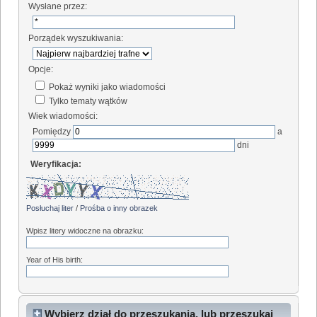
Wysłane przez:
Porządek wyszukiwania:
Opcje:
Pokaż wyniki jako wiadomości
Tylko tematy wątków
Wiek wiadomości:
Pomiędzy
a
dni
Weryfikacja:
Posłuchaj liter
/
Prośba o inny obrazek
Wpisz litery widoczne na obrazku:
Year of His birth:
Wybierz dział do przeszukania, lub przeszukaj