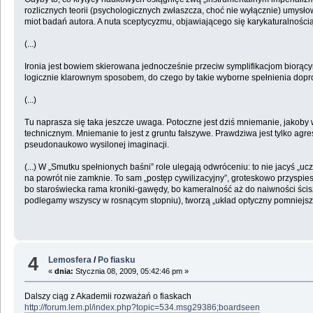
rozlicznych teorii (psychologicznych zwłaszcza, choć nie wyłącznie) umys
miot badań autora. A nuta sceptycyzmu, objawiającego się karykaturalnością 
(...)
Ironia jest bowiem skierowana jednocześnie przeciw symplifikacjom biorący
logicznie klarownym sposobem, do czego by takie wyborne spełnienia doprow
(...)
Tu naprasza się taka jeszcze uwaga. Potoczne jest dziś mniemanie, jakoby w
technicznym. Mniemanie to jest z gruntu fałszywe. Prawdziwa jest tylko agre
pseudonaukowo wysilonej imaginacji.
(...) W „Smutku spełnionych baśni” role ulegają odwróceniu: to nie jacyś „u
na powrót nie zamknie. To sam „postęp cywilizacyjny”, groteskowo przyspie
bo staroświecka rama kroniki-gawędy, bo kameralność aż do naiwności ścis
podlegamy wszyscy w rosnącym stopniu), tworzą „układ optyczny pomniejszan
4
Lemosfera
/
Po fiasku
«
dnia:
Stycznia 08, 2009, 05:42:46 pm »
Dalszy ciąg z Akademii rozważań o fiaskach
http://forum.lem.pl/index.php?topic=534.msg29386;boardseen