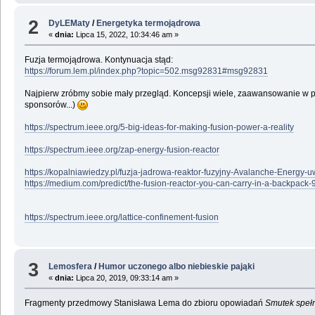
2
DyLEMaty
/
Energetyka termojądrowa
«
dnia:
Lipca 15, 2022, 10:34:46 am »
Fuzja termojądrowa. Kontynuacja stąd:
https://forum.lem.pl/index.php?topic=502.msg92831#msg92831
Najpierw zróbmy sobie mały przegląd. Koncepsji wiele, zaawansowanie w prac
sponsorów...)
https://spectrum.ieee.org/5-big-ideas-for-making-fusion-power-a-reality
https://spectrum.ieee.org/zap-energy-fusion-reactor
https://kopalniawiedzy.pl/fuzja-jadrowa-reaktor-fuzyjny-Avalanche-Energy-
https://medium.com/predict/the-fusion-reactor-you-can-carry-in-a-backpac
https://spectrum.ieee.org/lattice-confinement-fusion
3
Lemosfera
/
Humor uczonego albo niebieskie pająki
«
dnia:
Lipca 20, 2019, 09:33:14 am »
Fragmenty przedmowy Stanisława Lema do zbioru opowiadań
Smutek speł