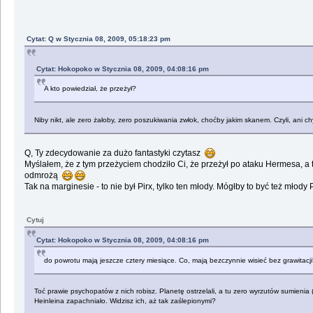
Cytat: Q w Stycznia 08, 2009, 05:18:23 pm
Cytat: Hokopoko w Stycznia 08, 2009, 04:08:16 pm
A kto powiedział, że przeżył?
Niby nikt, ale zero żałoby, zero poszukiwania zwłok, choćby jakim skanem. Czyli, ani c
Q, Ty zdecydowanie za dużo fantastyki czytasz
Myślałem, że z tym przeżyciem chodziło Ci, że przeżył po ataku Hermesa, a 
odmrożą
Tak na marginesie - to nie był Pirx, tylko ten młody. Mógłby to być też młody
Cytuj
Cytat: Hokopoko w Stycznia 08, 2009, 04:08:16 pm
do powrotu mają jeszcze cztery miesiące. Co, mają bezczynnie wisieć bez grawitac
Toć prawie psychopatów z nich robisz. Planetę ostrzelali, a tu zero wyrzutów sumienia 
Heinleina zapachniało. Widzisz ich, aż tak zaślepionymi?