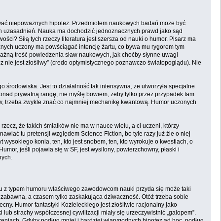
łować niepoważnych hipotez. Przedmiotem naukowych badań może być
cych uzasadnień. Nauka ma dochodzić jednoznacznych prawd jako sąd
ci? Siłą tych rzeczy literatura jest szersza od nauki o humor. Pisarz ma
icznych uczony ma powściągać intencję żartu, co bywa mu rygorem tym
oważną treść powiedzenia sław naukowych, jak choćby słynne uwagi
z nie jest złośliwy” (credo optymistycznego poznawczo światopoglądu). Nie
rodowiska. Jest to działalność tak intensywna, że utworzyła specjalne
onad prywatną rangę, nie myślę bowiem, żeby tylko przez przypadek tam
tów, trzeba zwykle znać co najmniej mechanikę kwantową. Humor uczonych
 rzecz, że takich śmiałków nie ma w nauce wielu, a ci uczeni, którzy
nawiać tu pretensji względem Science Fiction, bo tyle razy już źle o niej
ysokiego konia, ten, kto jest snobem, ten, kto wyrokuje o kwestiach, o
mor, jeśli pojawia się w SF, jest wysilony, powierzchowny, płaski i
nych.
emu z typem humoru właściwego zawodowcom nauki przyda się może taki
em zabawna, a czasem tylko zaskakująca dziwaczność. Otóż trzeba sobie
ecny. Humor fantastyki Kozieleckiego jest złośliwie racjonalny jako
lub strachy współczesnej cywilizacji miały się urzeczywistnić „galopem”.
eniach. Gdyby podług mniej i bardziej wiarygodnych hipotez ad hoc, podług