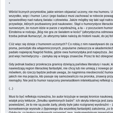
*
Wśród licznych przymiotów, jakie winien objawiać uczony, nie ma humor
wszystko, więc i humor. Lecz i jego badacz musi zachować w robocie powa
sprawiedliwy nad naturą świata i człowieka. Jakże mógłby się taki sąd natr
przywileje, których pozbawiony jest naukowiec. Stąd o humorystyce literac
surowszym, że rozum idzie w parze z wyobraźnią, a ta – z poczuciem humoru
Einsteina w rodzaju „Bóg nie gra ze światem w kości” (aforystyczna odmow
trzeba jednak tłumaczyć, że aforyzmy takie należą do historii nauki, do jej f
Cóż więc się dzieje z humorem uczonych? Co robią z nim nawoływani do za
pisma, periodyki dla wtajemniczonych, popularne zwłaszcza w akademickic
padało najwięcej Nagród Nobla, gdzie owa humorystyka jest najwyższa. Jed
jest więc hermetyczny – zamyka się w kręgu znawców. Przez to też obiegowy o
Gdy jednak badacz przekracza granicę dzielącą państwa literatury i nauki, ki
nawiedzają region literackiej fantastyki, nie chcą lub nie umieją z nowego pr
mówiłem, do rzeczy będzie jednak uwaga, że nagminna nieobecność humoru w 
jakich nie ma pojęcia, kto pasuje się samozwańczo na proroka, znawcę przysz
niemądry. Nie jest to humor nasycony pierwiastkiem intelektualnej refleks
(...)
Musi to być refleksja rozważna, bo autor krzyżuje w swojej kronice nau
wiatyk przy lekturze „Smutku spełnionych baśni”: ich skryta intencja jest
powiedzieć, że to nie są puste żarty, płody byle jako rozigranej wyobraźni –
konsekwencje wysnute z (typowego dla wszelkiej fantastyki) założenia „co b
Gdyby to, co krytycy naukowych osiągnięć zwą „instrumentalnym imperializ