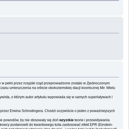
 w pełni przez rosyjski rząd przeprowadzone zostało w Zjednoczonym
czasu umieszczenia na orbicie okołoziemskiej stacji kosmicznej Mir. Wielu
tywista, o którym autor artykułu wypowiada się w samych superlatywach i
przez Erwina Schrodingera. Chodzi oczywiście o jeden z poważniejszych
ie powodów, by nie stosowały się doń
wzystkie
teorie i przewidywania
kowcy postanowili do kwantowego kota zastosować efekt EPR (Einstein-