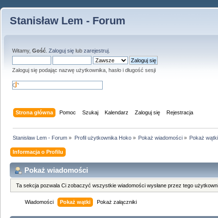
Stanisław Lem - Forum
Witamy,
Gość
.
Zaloguj się
lub
zarejestruj
.
Zaloguj się podając nazwę użytkownika, hasło i długość sesji
Strona główna
Pomoc
Szukaj
Kalendarz
Zaloguj się
Rejestracja
Stanisław Lem - Forum
»
Profil użytkownika Hoko
»
Pokaż wiadomości
»
Pokaż wątk
Informacja o Profilu
Pokaż wiadomości
Ta sekcja pozwala Ci zobaczyć wszystkie wiadomości wysłane przez tego użytkowni
Wiadomości
Pokaż wątki
Pokaż załączniki