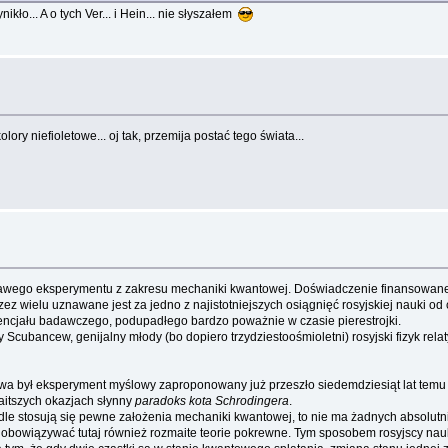
ło... A o tych Ver... i Hein... nie słyszałem
lory niefioletowe... oj tak, przemija postać tego świata...
ekawego eksperymentu z zakresu mechaniki kwantowej. Doświadczenie finansowane
 wielu uznawane jest za jedno z najistotniejszych osiągnięć rosyjskiej nauki od 
encjału badawczego, podupadłego bardzo poważnie w czasie pierestrojki.
Scubancew, genijalny młody (bo dopiero trzydziestoośmioletni) rosyjski fizyk rela
a był eksperyment myślowy zaproponowany już przeszło siedemdziesiąt lat temu 
aitszych okazjach słynny
paradoks kota Schrodingera
.
dle stosują się pewne założenia mechaniki kwantowej, to nie ma żadnych absolutn
 obowiązywać tutaj również rozmaite teorie pokrewne. Tym sposobem rosyjscy nau