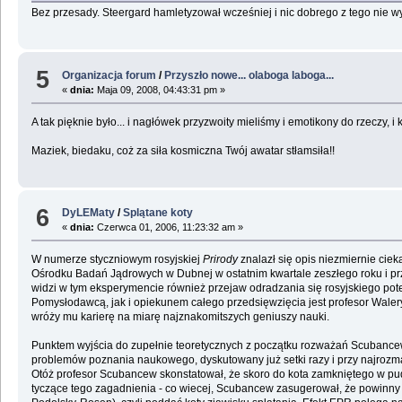
Bez przesady. Steergard hamletyzował wcześniej i nic dobrego z tego nie wynik
5
Organizacja forum
/
Przyszło nowe... olaboga laboga...
«
dnia:
Maja 09, 2008, 04:43:31 pm »
A tak pięknie było... i nagłówek przyzwoity mieliśmy i emotikony do rzeczy, i ko
Maziek, biedaku, coż za siła kosmiczna Twój awatar stłamsiła!!
6
DyLEMaty
/
Splątane koty
«
dnia:
Czerwca 01, 2006, 11:23:32 am »
W numerze styczniowym rosyjskiej
Prirody
znalazł się opis niezmiernie ci
Ośrodku Badań Jądrowych w Dubnej w ostatnim kwartale zeszłego roku i przez
widzi w tym eksperymencie również przejaw odradzania się rosyjskiego pot
Pomysłodawcą, jak i opiekunem całego przedsięwzięcia jest profesor Walery 
wróży mu karierę na miarę najznakomitszych geniuszy nauki.
Punktem wyjścia do zupełnie teoretycznych z początku rozważań Scubancew
problemów poznania naukowego, dyskutowany już setki razy i przy najrozm
Otóż profesor Scubancew skonstatował, że skoro do kota zamkniętego w pu
tyczące tego zagadnienia - co wiecej, Scubancew zasugerował, że powinny