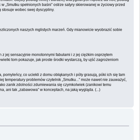
w „Smutku spełnionych baśni” ostrze satyry skierowanej w życiowy przed
g stosuje wobec swej dyscypliny.
niezliczonych naszych mglistych marzeń. Gdy mianowicie wyobrazić sobie
n z jej sensacyjnie monotonnymi fabułami i z jej ciężkim osprzętem
ewielki tom pokazuje, jak proste środki wystarczą, by ujść zagrożeniom
 pomyleńcy, co uciekli z domu obłąkanych i póty grasują, póki ich się tam
iej temperatury problemów czytelnik „Smutku...” może nawet nie zauważyć,
jako zanik zdolności zdumiewania się czymkolwiek (zanikowi temu
, ani tak „zabawowa” w konceptach, na jaką wygląda. (...)