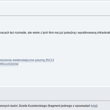
ach też rozmaite, ale wiele z tych firm ma już pokaźną i wyrafinowaną infrastrukt
uwiezienie-elektrostatyczne-plazmy,35213
k-995ccc02dc0d
nionych baśni
Józefa Kozieleckiego (fragment jednego z opowiadań
tutaj
)