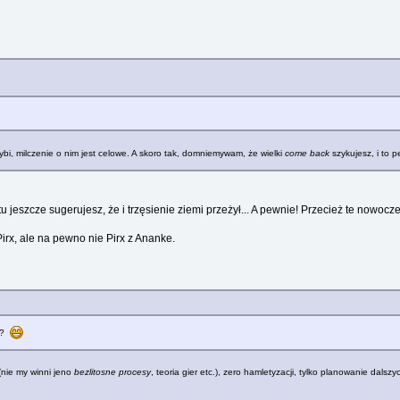
hybi, milczenie o nim jest celowe. A skoro tak, domniemywam, że wielki
come back
szykujesz, i to p
tu jeszcze sugerujesz, że i trzęsienie ziemi przeżył... A pewnie! Przecież te now
 Pirx, ale na pewno nie Pirx z Ananke.
ji?
(nie my winni jeno
bezlitosne procesy
, teoria gier etc.), zero hamletyzacji, tylko planowanie dals