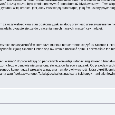
łowość ludzką można było przefasonowywać sposobem aż błyskawicznym. Tkwi więc 
rysunku w tej kronice, jest jakby trzeźwiącą autoterapią, jaką ów uczony psycholo
m za oczywistość – ów stan doskonały, jaki miałoby przynieść urzeczywistnienie 
adziły, okazuje się, że do utrącenia innych naszych marzeń czy nadziei.
szelka fantastyczność w literaturze musiała nieuchronnie ciążyć ku Science Fictio
sywność, z jaką Science Fiction sąd ów umiała narzucić opinii. Lecz właśnie ten ni
czeni wariaci” doprowadzają do panicznych konwulsji ludność angielskiego hrabstwa,
szony, lecz w osnowie nie zmyślony, stwarza ów farsowy wrzątek. Co prawda wysok
zonego komentarza i wreszcie ta nadana narratorowi własność, którą określiłbym 
ia wagi” pokazywanego. Ta książeczka jest napisana ścichapęk – ani tak niewinna