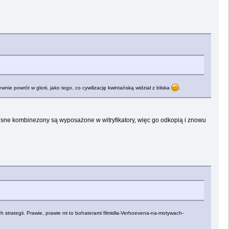
ewnie powrót w glorii, jako tego, co cywilizację kwintańską widział z bliska
.
oczesne kombinezony są wyposażone w witryfikatory, więc go odkopią i znowu
zych strategii. Prawie, prawie mi to bohaterami filmidła-Verhoevena-na-motywach-