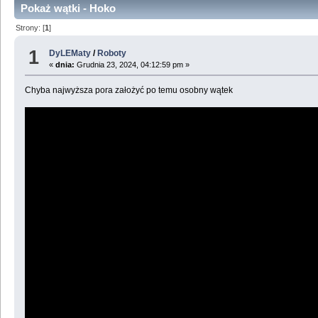
Pokaż wątki - Hoko
Strony: [
1
]
1
DyLEMaty
/
Roboty
«
dnia:
Grudnia 23, 2024, 04:12:59 pm »
Chyba najwyższa pora założyć po temu osobny wątek