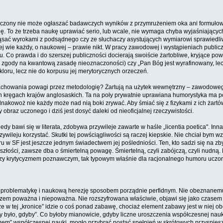
u. Uczony nie może ogłaszać badawczych wyników z przymrużeniem oka ani formu
gę. To że trzeba naukę uprawiać serio, lub wcale, nie wymaga chyba wyjaśniają
ząsać wyrokami z podsądnego czy ze słuchaczy asystujących wymiarowi sprawiedliwoś
kiej wie każdy, o naukowej – prawie nikt. W pracy zawodowej i wystąpieniach publ
. Co prawda i do szerszej publiczności docierają swoiście żartobliwe, kryjące p
a zgody na kwantową zasadę nieoznaczoności) czy „Pan Bóg jest wyrafinowany, lec
olkloru, lecz nie do korpusu jej merytorycznych orzeczeń.
chowania powagi przez metodologię? Żartują na użytek wewnętrzny – zawodowego ś
h kręgach krajów anglosaskich. Ta na poły prywatnie uprawiana humorystyka ma p
nakowoż nie każdy może nad nią boki zrywać. Aby śmiać się z fizykami z ich żar
braz uczonego i dziś jest dosyć daleki od nieoficjalnej rzeczywistości.
edy bawi się w literata, zdobywa przywileje zawarte w haśle „licentia poetica". Inna
zywileju korzystać. Skutki tej powściągliwości są raczej kiepskie. Nie chciał bym wz
SF jest jeszcze jednym świadectwem jej pośledniości. Ten, kto sadzi się na zbyt w
łości, zawsze dba o śmiertelną powagę. Śmiertelną, czyli zabójczą, czyli nudną. Hu
ji czy krytycyzmem poznawczym, tak typowym właśnie dla racjonalnego humoru uczo
kową problematykę i naukową herezję sposobem porządnie perfidnym. Nie obeznan
 zarazem poważna i niepoważna. Nie rozszyfrowana właściwie, objawi się jako czas
 że w tej „kronice” idzie o coś ponad zabawę, chociaż element zabawy jest w niej ob
y było, gdyby”. Co byłoby mianowicie, gdyby liczne uroszczenia współczesnej nauki 
mem” współczesnej nauki, mogło przybrać postać spełnień w skrótowych przyspiesz