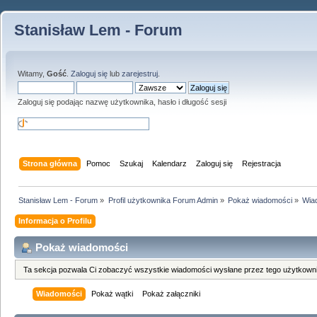
Stanisław Lem - Forum
Witamy,
Gość
.
Zaloguj się
lub
zarejestruj
.
Zaloguj się podając nazwę użytkownika, hasło i długość sesji
Strona główna
Pomoc
Szukaj
Kalendarz
Zaloguj się
Rejestracja
Stanisław Lem - Forum
»
Profil użytkownika Forum Admin
»
Pokaż wiadomości
»
Wia
Informacja o Profilu
Pokaż wiadomości
Ta sekcja pozwala Ci zobaczyć wszystkie wiadomości wysłane przez tego użytkowni
Wiadomości
Pokaż wątki
Pokaż załączniki