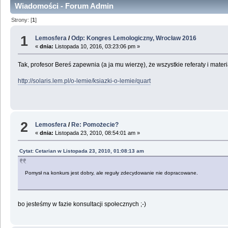
Wiadomości - Forum Admin
Strony: [
1
]
1
Lemosfera
/
Odp: Kongres Lemologiczny, Wrocław 2016
«
dnia:
Listopada 10, 2016, 03:23:06 pm »
Tak, profesor Bereś zapewnia (a ja mu wierzę), że wszystkie referaty i mat
http://solaris.lem.pl/o-lemie/ksiazki-o-lemie/quart
2
Lemosfera
/
Re: Pomożecie?
«
dnia:
Listopada 23, 2010, 08:54:01 am »
Cytat: Cetarian w Listopada 23, 2010, 01:08:13 am
Pomysł na konkurs jest dobry, ale reguły zdecydowanie nie dopracowane.
bo jesteśmy w fazie konsultacji społecznych ;-)