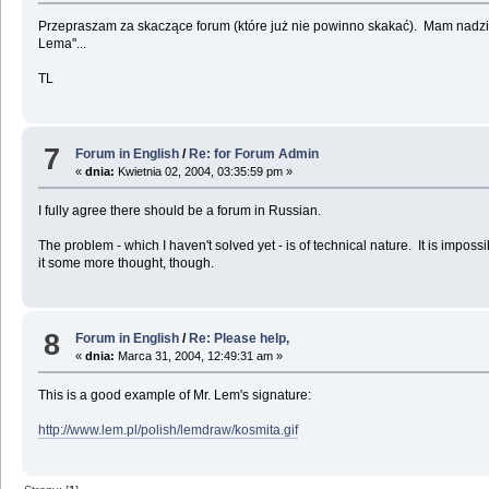
Przepraszam za skaczące forum (które już nie powinno skakać). Mam nadzie
Lema"...
TL
7
Forum in English
/
Re: for Forum Admin
«
dnia:
Kwietnia 02, 2004, 03:35:59 pm »
I fully agree there should be a forum in Russian.
The problem - which I haven't solved yet - is of technical nature. It is imposs
it some more thought, though.
8
Forum in English
/
Re: Please help,
«
dnia:
Marca 31, 2004, 12:49:31 am »
This is a good example of Mr. Lem's signature:
http://www.lem.pl/polish/lemdraw/kosmita.gif