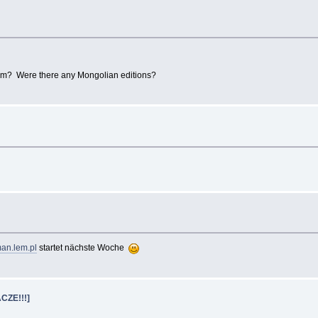
 Lem? Were there any Mongolian editions?
an.lem.pl
startet nächste Woche
CZE!!!]