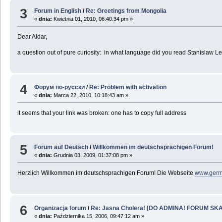
3
Forum in English
/
Re: Greetings from Mongolia
«
dnia:
Kwietnia 01, 2010, 06:40:34 pm »
Dear Aldar,
a question out of pure curiosity: in what language did you read Stanislaw
4
Форум по-русски
/
Re: Problem with activation
«
dnia:
Marca 22, 2010, 10:18:43 am »
it seems that your link was broken: one has to copy full address
5
Forum auf Deutsch
/
Willkommen im deutschsprachigen Forum!
«
dnia:
Grudnia 03, 2009, 01:37:08 pm »
Herzlich Willkommen im deutschsprachigen Forum! Die Webseite
www.germ
6
Organizacja forum
/
Re: Jasna Cholera! [DO ADMINA! FORUM SKA
«
dnia:
Października 15, 2006, 09:47:12 am »