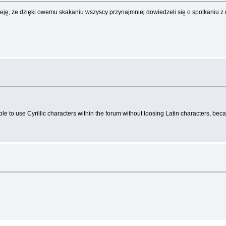
ję, że dzięki owemu skakaniu wszyscy przynajmniej dowiedzeli się o spotkaniu z 
ible to use Cyrillic characters within the forum without loosing Latin characters, bec