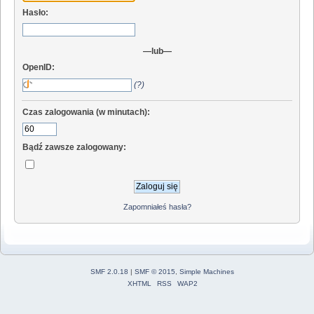
Hasło:
—lub—
OpenID:
(?)
Czas zalogowania (w minutach):
Bądź zawsze zalogowany:
Zapomniałeś hasła?
SMF 2.0.18
|
SMF © 2015
,
Simple Machines
XHTML
RSS
WAP2