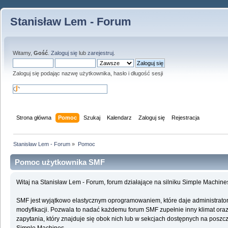
Stanisław Lem - Forum
Witamy,
Gość
.
Zaloguj się
lub
zarejestruj
.
Zaloguj się podając nazwę użytkownika, hasło i długość sesji
Strona główna
Pomoc
Szukaj
Kalendarz
Zaloguj się
Rejestracja
Stanisław Lem - Forum
»
Pomoc
Pomoc użytkownika SMF
Witaj na Stanisław Lem - Forum, forum działające na silniku Simple Machin
SMF jest wyjątkowo elastycznym oprogramowaniem, które daje administrato
modyfikacji. Pozwala to nadać każdemu forum SMF zupełnie inny klimat oraz f
zapytania, który znajduje się obok nich lub w sekcjach dostępnych na poszcz