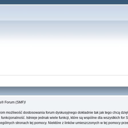
es® Forum (SMF)!
rom możliwość dostosowania forum dyskusyjnego dokładnie tak jak tego chcą dzi
unkcjonalność. Istnieje jednak wiele funkcji, które są wspólne dla wszystkich for 
ególnych stronach tej pomocy. Niektóre z linków umieszczonych w tej pomocy przeki