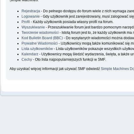
Simple Machines.
Rejestracja
- Do pełnego dostępu do forum wiele z nich wymaga zare
Logowanie
- Gdy użytkownik jest zarejestrowany, musi zalogować się
Profil
- Każdy użytkownik posiada własny profil na forum.
Wyszukiwanie
- Przeszukiwanie forum jest bardzo pomocnym narzędz
Tworzenie wiadomości
- Istotą forum jest to, że każdy użytkownik m
Kod Bulletin Board (BBC)
- Do wysyłanych wiadomości można doda
Prywatne Wiadomości
- Użytkownicy mogą także komunikować się m
Lista użytkowników
- Lista użytkowników pokazuje wszystkich użytk
Kalendarz
- Użytkownicy mogą śledzić wydarzenia, święta, a także u
Cechy
- Oto lista najpopularniejszych funkcji w SMF.
Aby uzyskać więcej informacji jak używać SMF odwiedź
Simple Machines Do