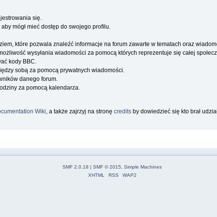
jestrowania się.
 aby mógł mieć dostęp do swojego profilu.
iem, które pozwala znaleźć informacje na forum zawarte w tematach oraz wiadom
a możliwość wysyłania wiadomości za pomocą których reprezentuje się całej społecz
wać kody BBC.
iędzy sobą za pomocą prywatnych wiadomości.
owników danego forum.
rodziny za pomocą kalendarza.
cumentation Wiki
, a także zajrzyj na stronę
credits
by dowiedzieć się kto brał udzi
SMF 2.0.18
|
SMF © 2015
,
Simple Machines
XHTML
RSS
WAP2