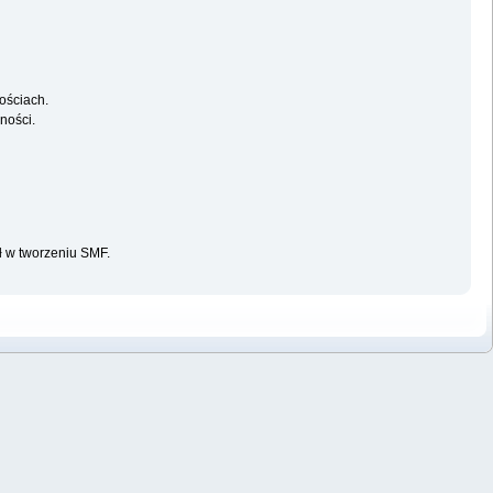
ościach.
ności.
ał w tworzeniu SMF.