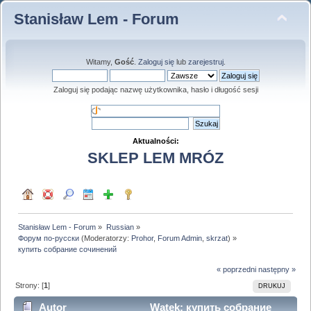
Stanisław Lem - Forum
Witamy,
Gość
.
Zaloguj się
lub
zarejestruj
.
Zaloguj się podając nazwę użytkownika, hasło i długość sesji
Aktualności:
SKLEP LEM MRÓZ
Stanisław Lem - Forum
»
Russian
»
Форум по-русски
(Moderatorzy:
Prohor
,
Forum Admin
,
skrzat
) »
купить собрание сочинений
« poprzedni
następny »
Strony: [
1
]
DRUKUJ
Autor
Wątek: купить собрание