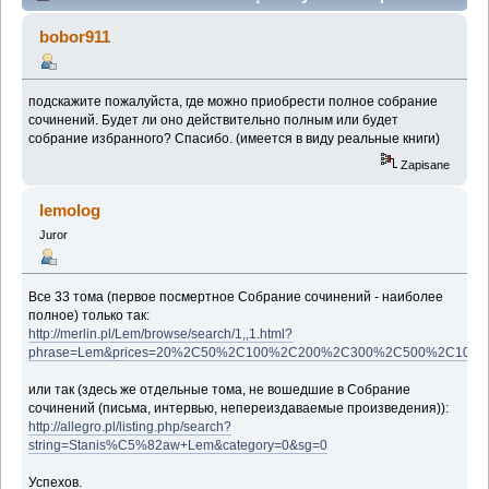
сочинений (Przeczytany 82587 razy)
bobor911
подскажите пожалуйста, где можно приобрести полное собрание
сочинений. Будет ли оно действительно полным или будет
собрание избранного? Спасибо. (имеется в виду реальные книги)
Zapisane
lemolog
Juror
Все 33 тома (первое посмертное Собрание сочинений - наиболее
полное) только так:
http://merlin.pl/Lem/browse/search/1,,1.html?
phrase=Lem&prices=20%2C50%2C100%2C200%2C300%2C500%2C1000&sect
или так (здесь же отдельные тома, не вошедшие в Собрание
сочинений (письма, интервью, непереиздаваемые произведения)):
http://allegro.pl/listing.php/search?
string=Stanis%C5%82aw+Lem&category=0&sg=0
Успехов.