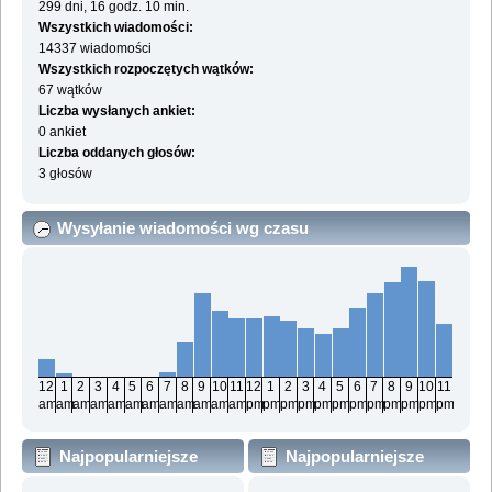
299 dni, 16 godz. 10 min.
Wszystkich wiadomości:
14337 wiadomości
Wszystkich rozpoczętych wątków:
67 wątków
Liczba wysłanych ankiet:
0 ankiet
Liczba oddanych głosów:
3 głosów
Wysyłanie wiadomości wg czasu
12
1
2
3
4
5
6
7
8
9
10
11
12
1
2
3
4
5
6
7
8
9
10
11
am
am
am
am
am
am
am
am
am
am
am
am
pm
pm
pm
pm
pm
pm
pm
pm
pm
pm
pm
pm
Najpopularniejsze
Najpopularniejsze
działy wg wiadomości
działy wg aktywności