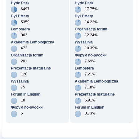
Hyde Park
Hyde Park
6497
17.75%
DyLEMaty
DyLEMaty
5359
14.22%
Lemosfera
Organizacja forum
963
12.24%
Akademia Lemologiczna
Wyszalnia
472
10.39%
Organizacja forum
Форум по-русски
201
7.69%
Prezentacje maturalne
Lemosfera
120
7.21%
Wyszalnia
Akademia Lemologiczna
75
7.18%
Forum in English
Prezentacje maturalne
18
5.91%
Форум по-русски
Forum in English
5
0.73%