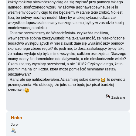
każdy możliwy nieskończony ciąg da się zapisać przy pomocy takiego
ładnego, skończonego wzoru. Właściwie jest nawet pewne, że jeśli
weźmiemy dowolny ciąg to nie będziemy w stanie tego zrobić. No jest
lipa, bo jedyny możliwy model, który by w takiej sytuacji odtwarzał
wszystkie dopuszczalne stany naszego atomu, byłby w zasadzie kopią
modelowanego obiektu.
To teraz przeskoczmy do Wszechświata- czy każda możliwa,
wewnętrznie spójna rzeczywistość ma taką własność, że nieskończone
bogactwo występujących w niej zjawisk daje się wyjaśnić przy pomocy
skończonego zbioru reguł? Bo jeśli nie, to dość zaskakujący byłby fakt,
że natura wydaje się być, mimo wszystko, całkiem oszczędna. Dlaczego
mamy cztery fundamentalne oddziaływania, a nie nieskończenie wiele?
Czemu są trzy wymiary przestrzeni, a nie 1018? Czyżby dlatego, że to
jest minimalna ich liczba, która może pomieścić minimalny zestaw
oddziaływań?
Rany, ale się nafilozofowałem. Aż sam się sobie dziwię
To pewno z
przemęczenia. Ale obiecuję, że jutro rano będę już pisał bardziej
rzeczowo
.
Zapisane
Hoko
Juror