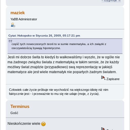
maziek
YaBB Administrator
Cytat: Hokopoko w Stycznia 26, 2009, 05:17:21 pm
część tych nowoczesnych teorii to w sumie matematyka, a ich związki z
rzeczywistością bywają hipotetyczne.
Jesli mi dobrze świta to kiedyś to wałkowaliśmy i wyszło, że w ogóle nie
ma żadnego związku świata z matematyką w takim sensie, że że każdy
możliwy świat znajdzie (przypadkowo) swą reprezentację w jakiejś
matematyce ale jest wiele matematyk nie popartych żadnym światem.
Zapisane
Człowiek całe życie próbuje nie wychodzić na większego idiotę niż nim
faktycznie jest - i przeważnie to mu się nie udaje (moje, z życia).
Terminus
Gość
Nieskończenie wiele