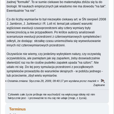
żadnej "formułki". To w sumie ciekawe bo matematyka zbliża się tu do
biologii. W naukach empirycznych jak wiadomo nie ma dowodu "na tak".
Ewentualnie "na nie".
Co do liczby wymiarów to był niezwykle ciekawy art. w ŚN sierpień 2008
J. Jambron, J. Jurkiewicz i R. Loll nt. temat jak ustawić warunki
wyjściowe ewolucji czasoprzestrzeni aby cztery wymiary były
koniecznością a nie przypadkiem. Po krótce autorzy analizowali
scenariusze ewolucji przestrzeni z czterowymiarowych sympleksów i
odkryli, że dodając strzałkę czasu uniemożliwia się wyewoluowanie
innych niż czterowymiarowych przestrzeni.
Oczywiście nie wiemy, czy jesteśmy wybrykiem natury, czy oczywistą
oczywistościa, ale pamiętam jak się zaparłem, żeby doswiadczalnie
stwierdzić raz na ile rzutów pudełko zapałek upada "na sztorc". Nie
udało mi się. Do tej pory symulacja przestrzeni z początkowych
sympleksów prowadziła do warunków skrajnych - w pobliżu jednego -
lub przeciwnie, zbyt wielu wymiarów.
«
Ostatnia zmiana: Stycznia 29, 2009, 09:40:17 pm wysłana przez maziek
»
Zapisane
Człowiek całe życie próbuje nie wychodzić na większego idiotę niż nim
faktycznie jest - i przeważnie to mu się nie udaje (moje, z życia).
Terminus