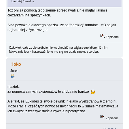
bardziej formalne.
Toż oni za pomocą tego ziemię sprzedawali a nie majtali jakimiś
ciężarkami na sprężynkach.
A na poważnie dlaczego sądzisz, że są "bardziej" fomalne. IMO są jak
najbardziej z życia wzięte.
Zapisane
Człowiek całe życie próbuje nie wychodzić na większego idiotę niż nim
faktycznie jest - i przeważnie to mu się nie udaje (moje, z życia).
Hoko
Juror
maziek,
za pomoca samych aksjomatów to chyba nie bardzo
Ale fakt, że Euklides te swoje pewniki niejako wyekstrahował z empirii.
Może i racja, część tych nowoczesnych teorii to w sumie matematyka, a
ich związki z rzeczywistością bywają hipotetyczne.
Zapisane
– Dygresje →