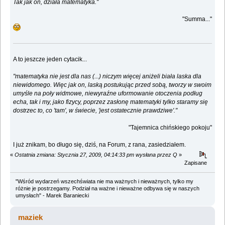
Tak jak on, działa matematyka."
"Summa..."
A to jeszcze jeden cytacik...
"matematyka nie jest dla nas (...) niczym więcej aniżeli biała laska dla
niewidomego. Więc jak on, laską postukując przed sobą, tworzy w swoim
umyśle na poły widmowe, niewyraźne uformowanie otoczenia podług
echa, tak i my, jako fizycy, poprzez zasłonę matematyki tylko staramy się
dostrzec to, co 'tam', w świecie, 'jest ostatecznie prawdziwe'."
"Tajemnica chińskiego pokoju"
I już znikam, bo długo się, dziś, na Forum, z rana, zasiedziałem.
«
Ostatnia zmiana: Stycznia 27, 2009, 04:14:33 pm wysłana przez Q
»
Zapisane
"Wśród wydarzeń wszechświata nie ma ważnych i nieważnych, tylko my
różnie je postrzegamy. Podział na ważne i nieważne odbywa się w naszych
umysłach" - Marek Baraniecki
maziek