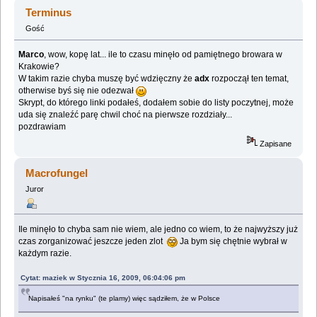
cząstkami? (Przeczytany 181603 razy)
Terminus
Gość
Marco
, wow, kopę lat... ile to czasu minęło od pamiętnego browara w
Krakowie?
W takim razie chyba muszę być wdzięczny że
adx
rozpoczął ten temat,
otherwise byś się nie odezwał
Skrypt, do którego linki podałeś, dodałem sobie do listy poczytnej, może
uda się znaleźć parę chwil choć na pierwsze rozdziały...
pozdrawiam
Zapisane
Macrofungel
Juror
Ile minęło to chyba sam nie wiem, ale jedno co wiem, to że najwyższy już
czas zorganizować jeszcze jeden zlot
Ja bym się chętnie wybrał w
każdym razie.
Cytat: maziek w Stycznia 16, 2009, 06:04:06 pm
Napisałeś "na rynku" (te plamy) więc sądziłem, że w Polsce