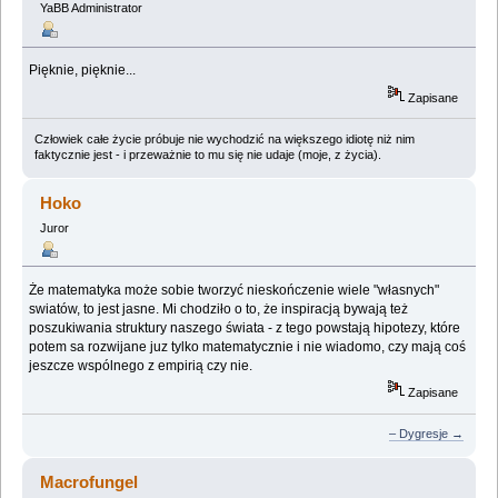
YaBB Administrator
Pięknie, pięknie...
Zapisane
Człowiek całe życie próbuje nie wychodzić na większego idiotę niż nim
faktycznie jest - i przeważnie to mu się nie udaje (moje, z życia).
Hoko
Juror
Że matematyka może sobie tworzyć nieskończenie wiele "własnych"
swiatów, to jest jasne. Mi chodziło o to, że inspiracją bywają też
poszukiwania struktury naszego świata - z tego powstają hipotezy, które
potem sa rozwijane juz tylko matematycznie i nie wiadomo, czy mają coś
jeszcze wspólnego z empirią czy nie.
Zapisane
– Dygresje →
Macrofungel