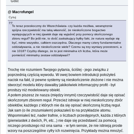
Gość
@
Macrofungel
Cytuj
To teraz przeskoczmy do Wszechświata- czy każda możliwa, wewnętrznie
spójna rzeczywistość ma taką własność, że nieskończone bogactwo
występujących w niej zjawisk daje się wyjaśnić przy pomocy skończonego
zbioru reguł? Bo jeśli nie, to dość zaskakujący byłby fakt, że natura wydaje się
być, mimo wszystko, całkiem oszczędna. Dlaczego mamy cztery fundamentalne
oddziaływania, a nie nieskończenie wiele? Czemu są trzy wymiary przestrzeni, a
nie 1018? Czyżby dlatego, że to jest minimalna ich liczba, która może
pomieścić minimalny zestaw oddziaływań?
Trochę nie rozumiem Twojego pytania, ściślej - jego związku z
poprzednią częścią wywodu. W owej bowiem introdukcji położyłeś
nacisk na fakt, iż pewne systemy są nieskończenie złożone i nie można
stworzyć modelu który dawałby jakikolwiek informacyjny profit - był
prostszy niż modelowany obiekt.
A potem piszesz że nasza (między innymi) rzeczywistość daje się opisać
skończonym zbiorem reguł. Przecież istnieje w niej nieskończony zbiór
obiektów, każdego z których nie da się opisać skończoną liczbą reguł.
Jak sam (o ile zrozumiałem) pokazałeś to na przykładzie atomu.
Wspomniałeś też, nader trafnie, o liczbach przestępnych, każda z których
(pierwiastek z dwóch, Pi, etc...) nie daje się przedstawić za pomocą
niczego prostszego niż ona sama - w tym sensie, że nie istnieją proste
wzory na poszczególne cyfry ich rozwinięcia. Przykłady można mnożyć.