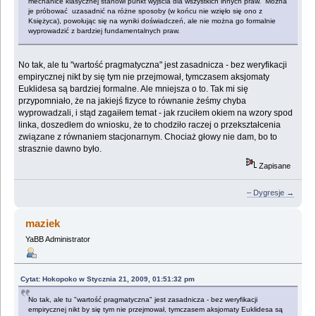
mechanice klasycznej stanowi punkt wyjścia dla wszystkich innych praw. Można
je próbować uzasadnić na różne sposoby (w końcu nie wzięło się ono z
Księżyca), powołując się na wyniki doświadczeń, ale nie można go formalnie
wyprowadzić z bardziej fundamentalnych praw.
No tak, ale tu "wartość pragmatyczna" jest zasadnicza - bez weryfikacji
empirycznej nikt by się tym nie przejmował, tymczasem aksjomaty
Euklidesa są bardziej formalne. Ale mniejsza o to. Tak mi się
przypomniało, że na jakiejś fizyce to równanie żeśmy chyba
wyprowadzali, i stąd zagaiłem temat - jak rzuciłem okiem na wzory spod
linka, doszedłem do wniosku, że to chodziło raczej o przekształcenia
związane z równaniem stacjonarnym. Chociaż głowy nie dam, bo to
strasznie dawno było.
Zapisane
– Dygresje →
maziek
YaBB Administrator
Cytat: Hokopoko w Stycznia 21, 2009, 01:51:32 pm
No tak, ale tu "wartość pragmatyczna" jest zasadnicza - bez weryfikacji
empirycznej nikt by się tym nie przejmował, tymczasem aksjomaty Euklidesa są