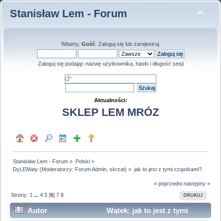
Stanisław Lem - Forum
Witamy,
Gość
.
Zaloguj się
lub
zarejestruj
.
Zaloguj się podając nazwę użytkownika, hasło i długość sesji
Aktualności:
SKLEP LEM MRÓZ
Stanisław Lem - Forum
»
Polski
»
DyLEMaty
(Moderatorzy:
Forum Admin
,
skrzat
) »
jak to jest z tymi cząstkami?
« poprzedni
następny »
Strony:
1
...
4
5
[
6
]
7
8
DRUKUJ
Autor
Wątek: jak to jest z tymi