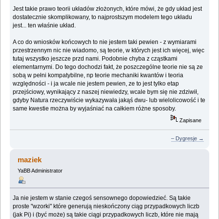
Jest takie prawo teorii układów złożonych, które mówi, że gdy układ jest
dostatecznie skomplikowany, to najprostszym modelem tego układu
jest... ten właśnie układ.
A co do wniosków końcowych to nie jestem taki pewien - z wymiarami
przestrzennym nic nie wiadomo, są teorie, w których jest ich więcej, więc
tutaj wszystko jeszcze przd nami. Podobnie chyba z cząstkami
elementarnymi. Do tego dochodzi fakt, że poszczególne teorie nie są ze
sobą w pełni kompatybilne, np teorie mechaniki kwantów i teoria
względności - i ja wcale nie jestem pewien, ze to jest tylko etap
przejściowy, wynikający z naszej niewiedzy, wcale bym się nie zdziwił,
gdyby Natura rzeczywiście wykazywała jakąś dwu- lub wielolicowość i te
same kwestie można by wyjaśniać na całkiem różne sposoby.
Zapisane
– Dygresje →
maziek
YaBB Administrator
Ja nie jestem w stanie czegoś sensownego dopowiedzieć. Są takie
proste "wzorki" które generują nieskończony ciąg przypadkowych liczb
(jak Pi) i (być może) są takie ciągi przypadkowych liczb, które nie mają