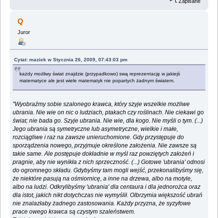
Zapisane
Q
Juror
Cytat: maziek w Stycznia 26, 2009, 07:43:03 pm
każdy możliwy świat znajdzie (przypadkowo) swą reprezentację w jakiejś
matematyce ale jest wiele matematyk nie popartych żadnym światem.
"Wyobraźmy sobie szalonego krawca, który szyje wszelkie możliwe
ubrania. Nie wie on nic o ludziach, ptakach czy roślinach. Nie ciekawi go
świat; nie bada go. Szyje ubrania. Nie wie, dla kogo. Nie myśli o tym. (...)
Jego ubrania są symetryczne lub asymetryczne, wielkie i małe,
rozciągliwe i raz na zawsze unieruchomione. Gdy przystępuje do
sporządzenia nowego, przyjmuje określone założenia. Nie zawsze są
takie same. Ale postępuje dokładnie w myśl raz powziętych założeń i
pragnie, aby nie wynikła z nich sprzeczność. (...) Gotowe 'ubrania' odnosi
do ogromnego składu. Gdybyśmy tam mogli wejść, przekonalibyśmy się,
że niektóre pasują na ośmiornicę, a inne na drzewa, albo na motyle,
albo na ludzi. Odkrylibyśmy 'ubrania' dla centaura i dla jednorożca oraz
dla istot, jakich nikt dotychczas nie wymyślił. Olbrzymia większość ubrań
nie znalazłaby żadnego zastosowania. Każdy przyzna, że syzyfowe
prace owego krawca są czystym szaleństwem.