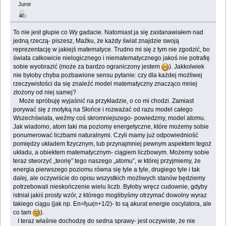
Juror
To nie jest głupie co Wy gadacie. Natomiast ja się zastanawiałem nad
jedną rzeczą- piszesz, Maźku, że każdy świat znajdzie swoją
reprezentację w jakiejś matematyce. Trudno mi się z tym nie zgodzić, bo
świata całkowicie nielogicznego i niematematycznego jakoś nie potrafię
sobie wyobrazić (może za bardzo ograniczony jestem
). Jakkolwiek
nie byłoby chyba pozbawione sensu pytanie: czy dla każdej możliwej
rzeczywistości da się znaleźć model matematyczny znacząco mniej
złożony od niej samej?
Może spróbuję wyjaśnić na przykładzie, o co mi chodzi. Zamiast
porywać się z motyką na Słońce i rozważać od razu model całego
Wszechświata, weźmy coś skromniejszego- powiedzmy, model atomu.
Jak wiadomo, atom taki ma poziomy energetyczne, które możemy sobie
ponumerować liczbami naturalnymi. Czyli mamy już odpowiedniość
pomiędzy układem fizycznym, lub przynajmniej pewnym aspektem tegoż
układu, a obiektem matematycznym- ciągiem liczbowym. Możemy sobie
teraz stworzyć „teorię” tego naszego „atomu”, w której przyjmiemy, że
energia pierwszego poziomu równa się tyle a tyle, drugiego tyle i tak
dalej, ale oczywiście do opisu wszystkich możliwych stanów będziemy
potrzebowali nieskończenie wielu liczb. Byłoby wręcz cudownie, gdyby
istniał jakiś prosty wzór, z którego moglibyśmy otrzymać dowolny wyraz
takiego ciągu (jak np. En=ђω(n+1/2)- to są akurat energie oscylatora, ale
co tam
).
I teraz właśnie dochodzę do sedna sprawy- jest oczywiste, że nie