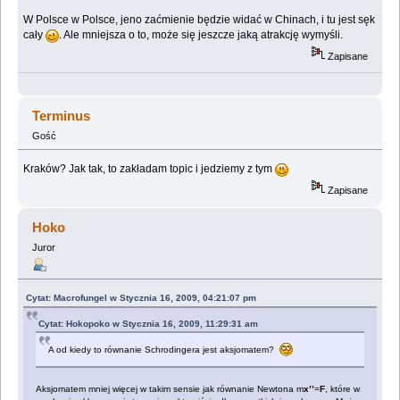
W Polsce w Polsce, jeno zaćmienie będzie widać w Chinach, i tu jest sęk
cały
. Ale mniejsza o to, może się jeszcze jaką atrakcję wymyśli.
Zapisane
Terminus
Gość
Kraków? Jak tak, to zakładam topic i jedziemy z tym
Zapisane
Hoko
Juror
Cytat: Macrofungel w Stycznia 16, 2009, 04:21:07 pm
Cytat: Hokopoko w Stycznia 16, 2009, 11:29:31 am
A od kiedy to równanie Schrodingera jest aksjomatem?
Aksjomatem mniej więcej w takim sensie jak równanie Newtona m
x’’
=
F
, które w