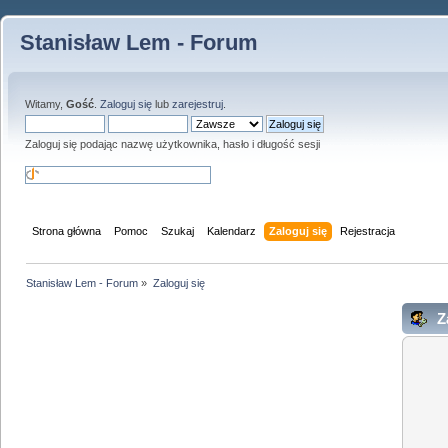
Stanisław Lem - Forum
Witamy,
Gość
.
Zaloguj się
lub
zarejestruj
.
Zaloguj się podając nazwę użytkownika, hasło i długość sesji
Strona główna
Pomoc
Szukaj
Kalendarz
Zaloguj się
Rejestracja
Stanisław Lem - Forum
»
Zaloguj się
Za