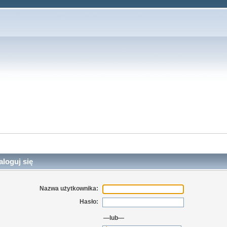
loguj się
Nazwa użytkownika:
Hasło:
—lub—