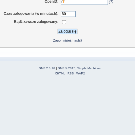
OpenID:
(?)
Czas zalogowania (w minutach):
Bądź zawsze zalogowany:
Zapomniałeś hasła?
SMF 2.0.18
|
SMF © 2015
,
Simple Machines
XHTML
RSS
WAP2