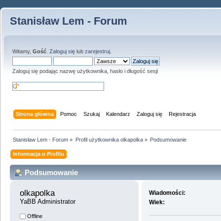
Stanisław Lem - Forum
Witamy,
Gość
.
Zaloguj się
lub
zarejestruj
.
Zaloguj się podając nazwę użytkownika, hasło i długość sesji
Strona główna
Pomoc
Szukaj
Kalendarz
Zaloguj się
Rejestracja
Stanisław Lem - Forum
»
Profil użytkownika olkapolka
»
Podsumowanie
Informacja o Profilu
Podsumowanie
olkapolka 
Wiadomości:
YaBB Administrator
Wiek:
Offline