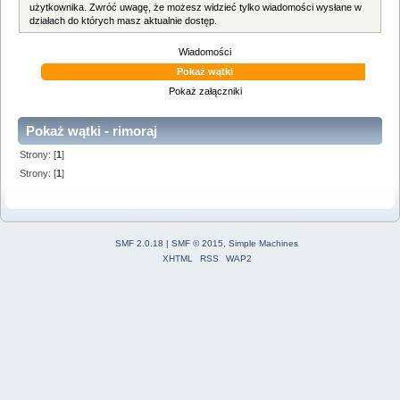
użytkownika. Zwróć uwagę, że możesz widzieć tylko wiadomości wysłane w
działach do których masz aktualnie dostęp.
Wiadomości
Pokaż wątki
Pokaż załączniki
Pokaż wątki - rimoraj
Strony: [
1
]
Strony: [
1
]
SMF 2.0.18
|
SMF © 2015
,
Simple Machines
XHTML
RSS
WAP2