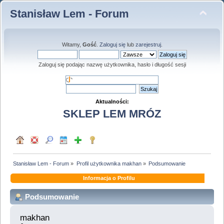
Stanisław Lem - Forum
Witamy,
Gość
.
Zaloguj się
lub
zarejestruj
.
Zaloguj się podając nazwę użytkownika, hasło i długość sesji
Aktualności:
SKLEP LEM MRÓZ
Stanisław Lem - Forum
»
Profil użytkownika makhan
»
Podsumowanie
Informacja o Profilu
Podsumowanie
makhan 