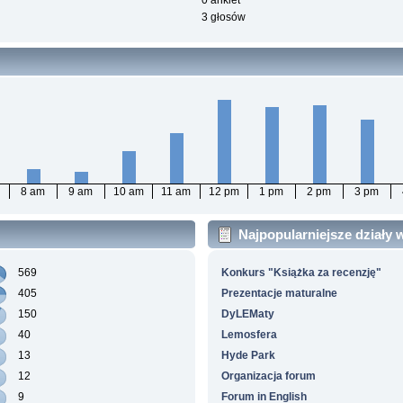
0 ankiet
3 głosów
8 am
9 am
10 am
11 am
12 pm
1 pm
2 pm
3 pm
Najpopularniejsze działy
569
Konkurs "Książka za recenzję"
405
Prezentacje maturalne
150
DyLEMaty
40
Lemosfera
13
Hyde Park
12
Organizacja forum
9
Forum in English