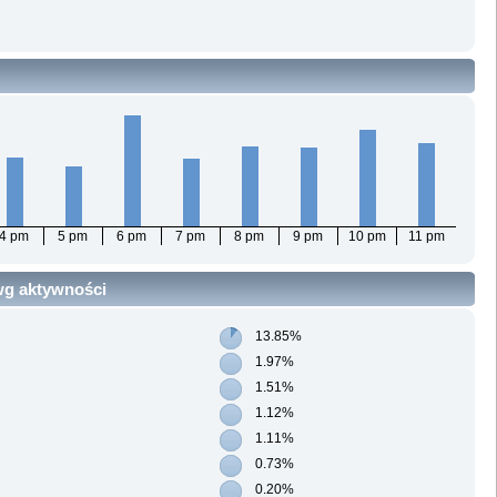
4 pm
5 pm
6 pm
7 pm
8 pm
9 pm
10 pm
11 pm
 wg aktywności
13.85%
1.97%
1.51%
1.12%
1.11%
0.73%
0.20%