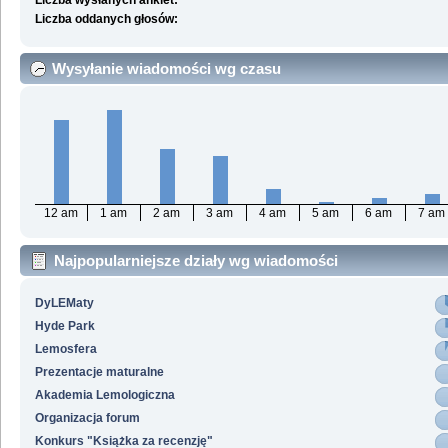
Liczba wysłanych ankiet:
Liczba oddanych głosów:
Wysyłanie wiadomości wg czasu
12 am
1 am
2 am
3 am
4 am
5 am
6 am
7 am
Najpopularniejsze działy wg wiadomości
DyLEMaty
Hyde Park
Lemosfera
Prezentacje maturalne
Akademia Lemologiczna
Organizacja forum
Konkurs "Książka za recenzję"