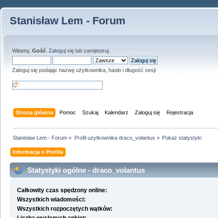
Stanisław Lem - Forum
Witamy,
Gość
.
Zaloguj się
lub
zarejestruj
.
Zaloguj się podając nazwę użytkownika, hasło i długość sesji
Strona główna
Pomoc
Szukaj
Kalendarz
Zaloguj się
Rejestracja
Stanisław Lem - Forum
»
Profil użytkownika draco_volantus
»
Pokaż statystyki
Informacja o Profilu
Statystyki ogólne - draco_volantus
Całkowity czas spędzony online:
Wszystkich wiadomości:
Wszystkich rozpoczętych wątków: