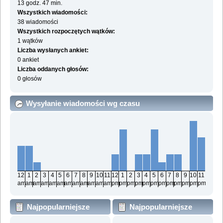
13 godz. 47 min.
Wszystkich wiadomości:
38 wiadomości
Wszystkich rozpoczętych wątków:
1 wątków
Liczba wysłanych ankiet:
0 ankiet
Liczba oddanych głosów:
0 głosów
Wysyłanie wiadomości wg czasu
12
1
2
3
4
5
6
7
8
9
10
11
12
1
2
3
4
5
6
7
8
9
10
11
am
am
am
am
am
am
am
am
am
am
am
am
pm
pm
pm
pm
pm
pm
pm
pm
pm
pm
pm
pm
Najpopularniejsze
Najpopularniejsze
działy wg wiadomości
działy wg aktywności