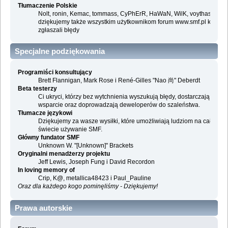
Tłumaczenie Polskie
Nolt, ronin, Kemac, tommass, CyPhErR, HaWaN, WilK, voythas i
dziękujemy także wszystkim użytkownikom forum www.smf.pl którzy
zgłaszali błędy
Specjalne podziękowania
Programiści konsultujący
Brett Flannigan, Mark Rose i René-Gilles "Nao 尚" Deberdt
Beta testerzy
Ci ukryci, którzy bez wytchnienia wyszukują błędy, dostarczają
wsparcie oraz doprowadzają deweloperów do szaleństwa.
Tłumacze językowi
Dziękujemy za wasze wysiłki, które umożliwiają ludziom na całym
świecie używanie SMF.
Główny fundator SMF
Unknown W. "[Unknown]" Brackets
Oryginalni menadżerzy projektu
Jeff Lewis, Joseph Fung i David Recordon
In loving memory of
Crip, K@, metallica48423 i Paul_Pauline
Oraz dla każdego kogo pominęliśmy - Dziękujemy!
Prawa autorskie