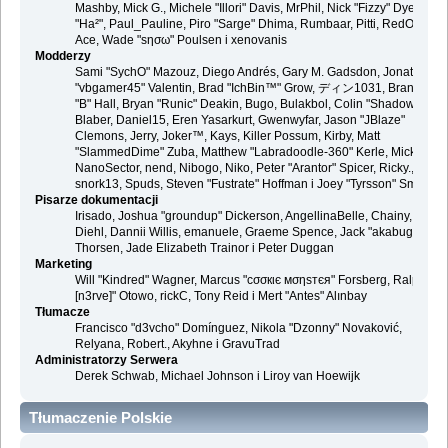
Mashby, Mick G., Michele "Illori" Davis, MrPhil, Nick "Fizzy" Dyer, Nick
"Ha²", Paul_Pauline, Piro "Sarge" Dhima, Rumbaar, Pitti, RedOne, S-
Ace, Wade "sησω" Poulsen i xenovanis
Modderzy
Sami "SychO" Mazouz, Diego Andrés, Gary M. Gadsdon, Jonathan
"vbgamer45" Valentin, Brad "IchBin™" Grow, ディン1031, Brannon
"B" Hall, Bryan "Runic" Deakin, Bugo, Bulakbol, Colin "Shadow82x"
Blaber, Daniel15, Eren Yasarkurt, Gwenwyfar, Jason "JBlaze"
Clemons, Jerry, Joker™, Kays, Killer Possum, Kirby, Matt
"SlammedDime" Zuba, Matthew "Labradoodle-360" Kerle, Mick.,
NanoSector, nend, Nibogo, Niko, Peter "Arantor" Spicer, Ricky.,
snork13, Spuds, Steven "Fustrate" Hoffman i Joey "Tyrsson" Smith
Pisarze dokumentacji
Irisado, Joshua "groundup" Dickerson, AngellinaBelle, Chainy, Danie
Diehl, Dannii Willis, emanuele, Graeme Spence, Jack "akabugeyes"
Thorsen, Jade Elizabeth Trainor i Peter Duggan
Marketing
Will "Kindred" Wagner, Marcus "cσσкιє мσηѕтєя" Forsberg, Ralph "
[n3rve]" Otowo, rickC, Tony Reid i Mert "Antes" Alınbay
Tłumacze
Francisco "d3vcho" Domínguez, Nikola "Dzonny" Novaković,
Relyana, Robert., Akyhne i GravuTrad
Administratorzy Serwera
Derek Schwab, Michael Johnson i Liroy van Hoewijk
Tłumaczenie Polskie