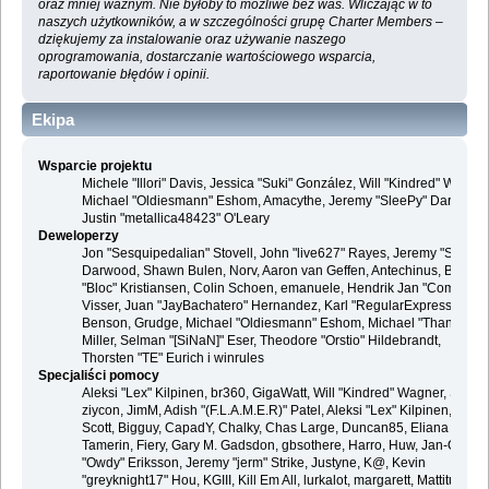
oraz mniej ważnym. Nie byłoby to możliwe bez was. Wliczając w to
naszych użytkowników, a w szczególności grupę Charter Members –
dziękujemy za instalowanie oraz używanie naszego
oprogramowania, dostarczanie wartościowego wsparcia,
raportowanie błędów i opinii.
Ekipa
Wsparcie projektu
Michele "Illori" Davis, Jessica "Suki" González, Will "Kindred" Wagner
Michael "Oldiesmann" Eshom, Amacythe, Jeremy "SleePy" Darwood 
Justin "metallica48423" O'Leary
Deweloperzy
Jon "Sesquipedalian" Stovell, John "live627" Rayes, Jeremy "SleePy
Darwood, Shawn Bulen, Norv, Aaron van Geffen, Antechinus, Bjoern
"Bloc" Kristiansen, Colin Schoen, emanuele, Hendrik Jan "Compuart
Visser, Juan "JayBachatero" Hernandez, Karl "RegularExpression"
Benson, Grudge, Michael "Oldiesmann" Eshom, Michael "Thantos"
Miller, Selman "[SiNaN]" Eser, Theodore "Orstio" Hildebrandt,
Thorsten "TE" Eurich i winrules
Specjaliści pomocy
Aleksi "Lex" Kilpinen, br360, GigaWatt, Will "Kindred" Wagner, Steve,
ziycon, JimM, Adish "(F.L.A.M.E.R)" Patel, Aleksi "Lex" Kilpinen, Ben
Scott, Bigguy, CapadY, Chalky, Chas Large, Duncan85, Eliana
Tamerin, Fiery, Gary M. Gadsdon, gbsothere, Harro, Huw, Jan-Olof
"Owdy" Eriksson, Jeremy "jerm" Strike, Justyne, K@, Kevin
"greyknight17" Hou, KGIII, Kill Em All, lurkalot, margarett, Mattitude,