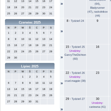
11
12
13
14
15
16
17
»
(64)
,
18
19
20
21
22
23
24
Bladyrunner
(47)
,
raskolnikov
25
26
27
28
29
30
31
(44)
8
9
-
Tydzień 24
Czerwiec 2025
N
P
W
Ś
C
P
S
»
1
2
3
4
5
6
7
8
9
10
11
12
13
14
15
16
17
18
19
20
21
15
16
-
Tydzień 25
Urodziny:
22
23
24
25
26
27
28
GarvyTheDichton
»
29
30
(60)
Lipiec 2025
N
P
W
Ś
C
P
S
22
23
-
Tydzień 26
Urodziny:
1
2
3
4
5
cruel.magpie (38)
»
6
7
8
9
10
11
12
13
14
15
16
17
18
19
20
21
22
23
24
25
26
29
30
-
Tydzień 27
27
28
29
30
31
Urodziny:
cariewna (41)
»