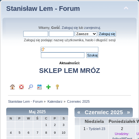
Stanisław Lem - Forum
Witamy,
Gość
.
Zaloguj się
lub
zarejestruj
.
Zaloguj się podając nazwę użytkownika, hasło i długość sesji
Aktualności:
SKLEP LEM MRÓZ
Stanisław Lem - Forum
»
Kalendarz
»
Czerwiec 2025
«
Czerwiec 2025
»
Maj 2025
N
P
W
Ś
C
P
S
Niedziela
Poniedziałek
W
1
2
3
1
2
-
Tydzień 23
4
5
6
7
8
9
10
Urodziny:
U
Arthur99Dent