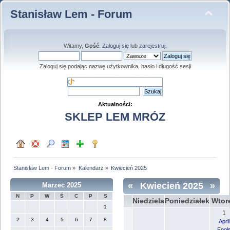
Stanisław Lem - Forum
Witamy,
Gość
.
Zaloguj się
lub
zarejestruj
.
Zaloguj się podając nazwę użytkownika, hasło i długość sesji
Aktualności:
SKLEP LEM MRÓZ
Stanisław Lem - Forum
»
Kalendarz
»
Kwiecień 2025
«
Kwiecień 2025
»
Marzec 2025
N
P
W
Ś
C
P
S
Niedziela
Poniedziałek
Wtor
1
1
2
3
4
5
6
7
8
April
Fool