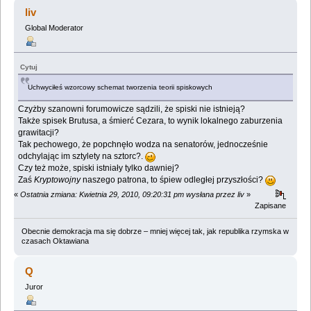
(Przeczytany 1766948 razy)
liv
Global Moderator
Cytuj
Uchwyciłeś wzorcowy schemat tworzenia teorii spiskowych
Czyżby szanowni forumowicze sądzili, że spiski nie istnieją?
Także spisek Brutusa, a śmierć Cezara, to wynik lokalnego zaburzenia
grawitacji?
Tak pechowego, że popchnęło wodza na senatorów, jednocześnie
odchylając im sztylety na sztorc?.
Czy też może, spiski istniały tylko dawniej?
Zaś
Kryptowojny
naszego patrona, to śpiew odległej przyszłości?
«
Ostatnia zmiana: Kwietnia 29, 2010, 09:20:31 pm wysłana przez liv
»
Zapisane
Obecnie demokracja ma się dobrze – mniej więcej tak, jak republika rzymska w
czasach Oktawiana
Q
Juror