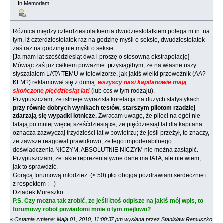
In Memoriam
Różnica między czterdziestolatkiem a dwudziestolatkiem polega m.in. na
tym, iż czterdziestolatek raz na godzinę myśli o seksie, dwudziestolatek
zaś raz na godzinę nie myśli o seksie...
[Ja mam lat sześćdziesiąt dwa i proszę o stosowną ekstrapolację]
Mówiąc zaś już całkiem poważnie: przysiągłbym, że na własne uszy
słyszałałem LATA TEMU w telewizorze, jak jakiś wielki przewoźnik (AA?
KLM?) reklamował się z dumą:
wszyscy nasi kapitanowie mają
skończone pięćdziesiąt lat!
(lub coś w tym rodzaju).
Przypuszczam, że istnieje wyrazista korelacja na dużych statystykach:
przy równie dobrych wynikach testów, starszym pilotom rzadziej
zdarzają się wypadki lotnicze.
Zwracam uwagę, że piloci na ogół nie
latają po mniej więcej sześćdziesiątce; że pięćdziesiąt lat dla kapitana
oznacza zazwyczaj trzydzieści lat w powietrzu; że jeśli przeżył, to znaczy,
że zawsze reagował prawidłowo; że tego impoderabilnego
doświadczenia NICZYM, ABSOLUTNIE NICZYM nie można zastąpić.
Przypuszczam, że takie reprezentatywne dane ma IATA, ale nie wiem,
jak to sprawdzić.
Gorącą forumową młodzież (< 50) płci obojga pozdrawiam serdecznie i
z respektem : - )
Dziadek Mureszko
P.S. Czy można tak zrobić, że jeśli ktoś odpisze na jakiś mój wpis, to
forumowy robot powiadomi mnie o tym mejlowo?
«
Ostatnia zmiana: Maja 01, 2010, 11:00:37 pm wysłana przez Stanisław Remuszko