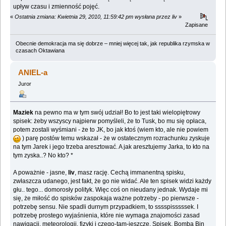
upływ czasu i zmienność pojęć.
«
Ostatnia zmiana: Kwietnia 29, 2010, 11:59:42 pm wysłana przez liv
»
Zapisane
Obecnie demokracja ma się dobrze – mniej więcej tak, jak republika rzymska w
czasach Oktawiana
ANIEL-a
Juror
Maziek
na pewno ma w tym swój udział! Bo to jest taki wielopiętrowy
spisek: żeby wszyscy najpierw pomyśleli, że to Tusk, bo mu się opłaca,
potem zostali wyśmiani - że to JK, bo jak ktoś (wiem kto, ale nie powiem
) parę postów temu wskazał - że w ostatecznym rozrachunku zyskuje
na tym Jarek i jego trzeba aresztować. A jak aresztujemy Jarka, to kto na
tym zyska..? No kto? *
A poważnie - jasne,
liv
, masz rację. Cechą immanentną spisku,
zwłaszcza udanego, jest fakt, że go nie widać. Ale ten spisek widzi każdy
głu.. tego... domorosły polityk. Więc coś on nieudany jednak. Wydaje mi
się, że miłość do spisków zaspokaja ważne potrzeby - po pierwsze -
potrzebę sensu. Nie spadli durnym przypadkiem, to sssspisssssek. I
potrzebę prostego wyjaśnienia, które nie wymaga znajomości zasad
nawigacji, meteorologii, fizyki i czego-tam-jeszcze. Spisek. Bomba Bin