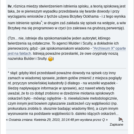
liv
, róznica miedzy stwierdzeniem istnienia spisku, a teorią spiskową jest
taka, że w pierwszym wypadku przedstawia się twarde dowody i przy
wyciąganiu wniosków z tychże używa Brzytwy Ockhama - i z tego wynika
*
nam istnienie spisku
; w drugim zaś zakłada się spisek na wstępie, a w/w
Brzytwę ma się programowo w
rzyci
(co zakrawa na grubszą perwersję).
(Tzn... nie, istnieje dla spiskomaniaków jeden autorytet, którego
twierdzenia są ostateczne. To agenci Mulder i Scully, a dokładnie ich
pierwowzory, gdyż - jak spiskomaniakom wiadomo -
"Archiwum X" oparte
jest na faktach
. Istnieją poważne przesłanki, że owe
oryginały
noszą
nazwiska Bulder i Srully.
)
* stąd: gdyby ktoś przedstawił poważne dowody na spisek czy inny
zamach w wiadomej sprawie, jestem gotów zmienić z miejsca poglądy
nt. przyczyn smoleńskiej katastrofy (i dlatego - na wszelki wypadek -
śledzę napływające informacje
w sprawie
), acz nawet wtedy będę
uważał, że to co dotąd zrobiono w dzedzinie miotania spiskowych
oskarżeń było - mówiąc oględnie - b. niewłaściwie metodologicznie,
czym innym jest bowiem zgłaszanie zastrzeżeń czy wątpliwości (np.
prokuratura zrobiła b. słusznie badając wiadomy film), a czym innym
wysnuwanie na podstawie wątpliwości b. daleko idących oskarżeń...
«
Ostatnia zmiana: Kwietnia 29, 2010, 10:14:48 pm wysłana przez Q
»
Zapisane