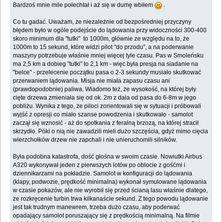
Bardzoś mnie mile połechtał i aż się w dumę wbiłem
.
Co tu gadać. Uważam, że niezależnie od bezpośredniej przyczyny
błędem było w ogóle podejście do lądowania przy widoczności 300-400
skoro minimum dla "tutki" to 1000m, głównie ze względu na to, że
1000m to 15 sekund, które widzi pilot "do przodu", a na poderwanie
maszyny potrzebuje właśnie mniej więcej tyle czasu. Pas w Smoleńsku
ma 2,5 km a dobieg "tutki" to 2,1 km - więc była presja na siadanie na
"belce" - przelecenie początku pasa o 2-3 sekundy musiało skutkować
przerwaniem lądowania. Misja nie miała zapasu czasu ani
(prawdopodobnie) paliwa. Wiadomo też, że wysokość, na której były
cięte drzewa zmieniała się od ok. 2m z dala od pasa do 6-8m w jego
pobliżu. Wynika z tego, że piloci zorientowali się w sytuacji i próbowali
wyjść z opresji co miało szanse powodzenia i skutkowało - samolot
zaczął się wznosić - aż do spotkania z feralną brzozą, na której stracił
skrzydło. Póki o nią nie zawadzili mieli dużo szczęścia, gdyż mimo cięcia
wierzchołków drzew nie zapchali i nie unieruchomili silników.
Była podobna katastrofa, dość głośna w swoim czasie. Nowiutki Airbus
A320 wykonywał jeden z pierwszych lotów po oblocie z gośćmi i
dziennikarzami na pokładzie. Samolot w konfiguracji do lądowania
(klapy, podwozie, prędkość minimalna) wykonał symulowane lądowania
w czasie pokazów, ale nie wyrobił się przed ścianą lasu właśnie dlatego,
ze rozkręcenie turbin trwa kilkanaście sekund. Z tego powodu lądowanie
jest tak trudnym manewrem, trzeba dużo czasu, aby poderwać
opadający samolot poruszający się z prędkością minimalną. Na filmie