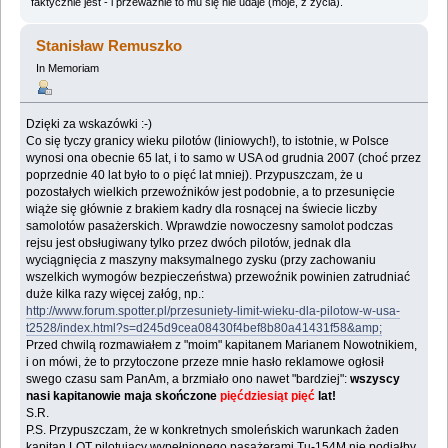
faktycznie jest - i przeważnie to mu się nie udaje (moje, z życia).
Stanisław Remuszko
In Memoriam
Dzięki za wskazówki :-)
Co się tyczy granicy wieku pilotów (liniowych!), to istotnie, w Polsce
wynosi ona obecnie 65 lat, i to samo w USA od grudnia 2007 (choć przez
poprzednie 40 lat było to o pięć lat mniej). Przypuszczam, że u
pozostałych wielkich przewoźników jest podobnie, a to przesunięcie
wiąże się głównie z brakiem kadry dla rosnącej na świecie liczby
samolotów pasażerskich. Wprawdzie nowoczesny samolot podczas
rejsu jest obsługiwany tylko przez dwóch pilotów, jednak dla
wyciągnięcia z maszyny maksymalnego zysku (przy zachowaniu
wszelkich wymogów bezpieczeństwa) przewoźnik powinien zatrudniać
duże kilka razy więcej załóg, np.:
http://www.forum.spotter.pl/przesuniety-limit-wieku-dla-pilotow-w-usa-
t2528/index.html?s=d245d9cea08430f4bef8b80a41431f58&amp;
Przed chwilą rozmawiałem z "moim" kapitanem Marianem Nowotnikiem,
i on mówi, że to przytoczone przeze mnie hasło reklamowe ogłosił
swego czasu sam PanAm, a brzmiało ono nawet "bardziej":
wszyscy
nasi kapitanowie maja skończone
pięćdziesiąt pięć
lat!
S.R.
P.S. Przypuszczam, że w konkretnych smoleńskich warunkach żaden
kapitan LOT pilotujący wypełnionego pasażerami Tu-154M nie podjąłby