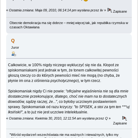
«
Ostatnia zmiana: Maja 09, 2010, 06:14:14 pm wysłana przez liv
»
Zapisane
Obecnie demokracja ma się dobrze – mniej więcej tak, jak republika rzymska w
czasach Oktawiana
Q
Juror
Całkowicie, w 100% nigdy niczego wykluczyć się nie da. Kłopot ze
spiskomaniakami jest jednak w tym, że tonem całkowitej pewności
głoszą rzeczy co do których pewności mieć nie mogą (no chyba, że
płynie im ona z
olśnienia psychotycznego
), w tym rzecz.
Spiskomaniak nigdy Ci nie powie:
"oficjalne wyjaśnienia nie są dla mnie
dostatecznie przekonujące, dlatego, choć nie mam na to dostatecznych
dowodów, sądzę raczej, że..."
, co byłoby uczciwym postawieniem
sprawy. Spiskomaniak od razu krzyczy:
"to SPISEK, a stoi za tym ten ***uj
Iksiński!"
, a to już nie jest uczciwe intelektualnie.
«
Ostatnia zmiana: Kwietnia 30, 2010, 12:11:54 am wysłana przez Q
»
Zapisane
"Wśród wydarzeń wszechświata nie ma ważnych i nieważnych, tylko my