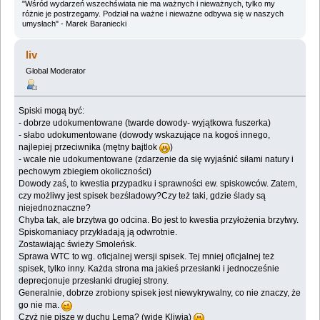
"Wśród wydarzeń wszechświata nie ma ważnych i nieważnych, tylko my
różnie je postrzegamy. Podział na ważne i nieważne odbywa się w naszych
umysłach" - Marek Baraniecki
liv
Global Moderator
Spiski mogą być:
- dobrze udokumentowane (twarde dowody- wyjątkowa fuszerka)
- słabo udokumentowane (dowody wskazujące na kogoś innego,
najlepiej przeciwnika (mętny bajtlok
)
- wcale nie udokumentowane (zdarzenie da się wyjaśnić siłami natury i
pechowym zbiegiem okoliczności)
Dowody zaś, to kwestia przypadku i sprawności ew. spiskowców. Zatem,
czy możliwy jest spisek bezśladowy?Czy też taki, gdzie ślady są
niejednoznaczne?
Chyba tak, ale brzytwa go odcina. Bo jest to kwestia przyłożenia brzytwy.
Spiskomaniacy przykładają ją odwrotnie.
Zostawiając świeży Smoleńsk.
Sprawa WTC to wg. oficjalnej wersji spisek. Tej mniej oficjalnej też
spisek, tylko inny. Każda strona ma jakieś przesłanki i jednocześnie
deprecjonuje przesłanki drugiej strony.
Generalnie, dobrze zrobiony spisek jest niewykrywalny, co nie znaczy, że
go nie ma.
Czyż nie piszę w duchu Lema? (wide Kliwia)