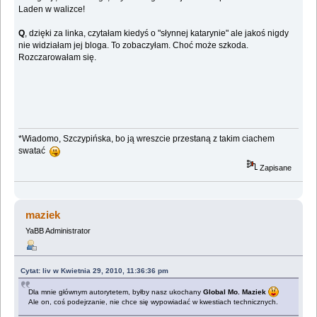
Laden w walizce!
Q
, dzięki za linka, czytałam kiedyś o "słynnej katarynie" ale jakoś nigdy
nie widziałam jej bloga. To zobaczyłam. Choć może szkoda.
Rozczarowałam się.
*Wiadomo, Szczypińska, bo ją wreszcie przestaną z takim ciachem
swatać
Zapisane
maziek
YaBB Administrator
Cytat: liv w Kwietnia 29, 2010, 11:36:36 pm
Dla mnie głównym autorytetem, byłby nasz ukochany
Global Mo. Maziek
Ale on, coś podejrzanie, nie chce się wypowiadać w kwestiach technicznych.