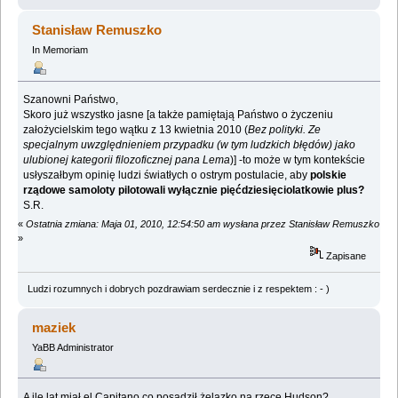
Stanisław Remuszko
In Memoriam
Szanowni Państwo,
Skoro już wszystko jasne [a także pamiętają Państwo o życzeniu
założycielskim tego wątku z 13 kwietnia 2010 (
Bez polityki. Ze
specjalnym uwzględnieniem przypadku (w tym ludzkich błędów) jako
ulubionej kategorii filozoficznej pana Lema
)] -to może w tym kontekście
usłyszałbym opinię ludzi światłych o ostrym postulacie, aby
polskie
rządowe samoloty pilotowali wyłącznie pięćdziesięciolatkowie plus?
S.R.
«
Ostatnia zmiana: Maja 01, 2010, 12:54:50 am wysłana przez Stanisław Remuszko
»
Zapisane
Ludzi rozumnych i dobrych pozdrawiam serdecznie i z respektem : - )
maziek
YaBB Administrator
A ile lat miał el Capitano co posadził żelazko na rzece Hudson?