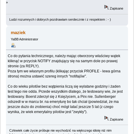
»
Zapisane
Ludzi rozumnych i dobrych pozdrawiam serdecznie i z respektem : - )
maziek
YaBB Administrator
Co do pytania technicznego, należy mając otworzony właściwy wątek
kliknąć w przycisk NOTIFY znajdujący się na samym dole po prawej
stronie (za REPLY).
Poza tym we własnym profilu (klikając przycisk PROFILE - lewa górna
strona) można ustawić szereg innych "notifajów".
Co do wieku pilotów bez wątpienia liczą się wylatane godziny i żaden
test tego nie odda. Przede wszystkim dlatego, że testowany wie, że jest
testowany. Boerst zderzył się z Księżycem, a Pirx nie. Sullenberger
odszedł w w marcu br. na emeryturę bo tak chciał (powiedział, że ma
jeszcze dużo do zrobienia) choć mógł latać jeszcze 5 lat (z czego
wynika, że wiek emerytalny pilotów jest "zwykły").
Zapisane
Człowiek całe życie próbuje nie wychodzić na większego idiotę niż nim