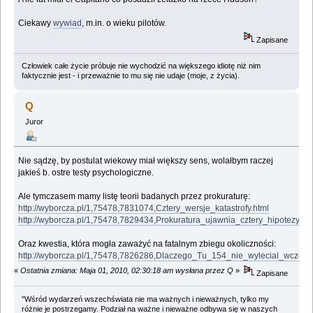
Ciekawy
wywiad
, m.in. o wieku pilotów.
Zapisane
Człowiek całe życie próbuje nie wychodzić na większego idiotę niż nim
faktycznie jest - i przeważnie to mu się nie udaje (moje, z życia).
Q
Juror
Nie sądzę, by postulat wiekowy miał większy sens, wolałbym raczej
jakieś b. ostre testy psychologiczne.
Ale tymczasem mamy listę teorii badanych przez prokuraturę:
http://wyborcza.pl/1,75478,7831074,Cztery_wersje_katastrofy.html
http://wyborcza.pl/1,75478,7829434,Prokuratura_ujawnia_cztery_hipotezy_kat
Oraz kwestia, która mogła zaważyć na fatalnym zbiegu okoliczności:
http://wyborcza.pl/1,75478,7826286,Dlaczego_Tu_154_nie_wylecial_wczesni
«
Ostatnia zmiana: Maja 01, 2010, 02:30:18 am wysłana przez Q
»
Zapisane
"Wśród wydarzeń wszechświata nie ma ważnych i nieważnych, tylko my
różnie je postrzegamy. Podział na ważne i nieważne odbywa się w naszych