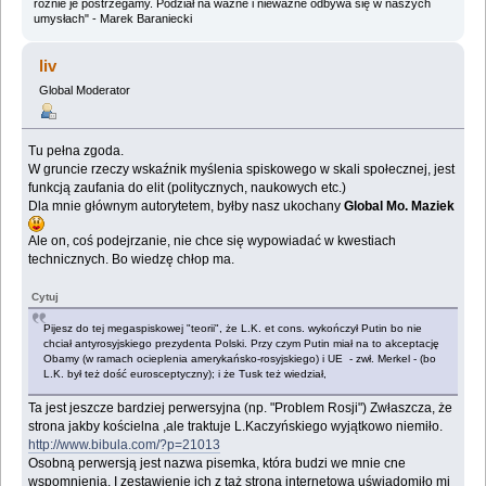
różnie je postrzegamy. Podział na ważne i nieważne odbywa się w naszych
umysłach" - Marek Baraniecki
liv
Global Moderator
Tu pełna zgoda.
W gruncie rzeczy wskaźnik myślenia spiskowego w skali społecznej, jest
funkcją zaufania do elit (politycznych, naukowych etc.)
Dla mnie głównym autorytetem, byłby nasz ukochany
Global Mo. Maziek
Ale on, coś podejrzanie, nie chce się wypowiadać w kwestiach
technicznych. Bo wiedzę chłop ma.
Cytuj
Pijesz do tej megaspiskowej "teorii", że L.K. et cons. wykończył Putin bo nie
chciał antyrosyjskiego prezydenta Polski. Przy czym Putin miał na to akceptację
Obamy (w ramach ocieplenia amerykańsko-rosyjskiego) i UE - zwł. Merkel - (bo
L.K. był też dość eurosceptyczny); i że Tusk też wiedział,
Ta jest jeszcze bardziej perwersyjna (np. "Problem Rosji") Zwłaszcza, że
strona jakby kościelna ,ale traktuje L.Kaczyńskiego wyjątkowo niemiło.
http://www.bibula.com/?p=21013
Osobną perwersją jest nazwa pisemka, która budzi we mnie cne
wspomnienia. I zestawienie ich z tąż stroną internetową uświadomiło mi