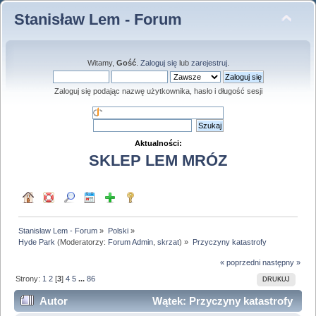
Stanisław Lem - Forum
Witamy,
Gość
.
Zaloguj się
lub
zarejestruj
.
Zaloguj się podając nazwę użytkownika, hasło i długość sesji
Aktualności:
SKLEP LEM MRÓZ
Stanisław Lem - Forum
»
Polski
»
Hyde Park
(Moderatorzy:
Forum Admin
,
skrzat
) »
Przyczyny katastrofy
« poprzedni
następny »
Strony:
1
2
[
3
]
4
5
...
86
DRUKUJ
Autor
Wątek: Przyczyny katastrofy