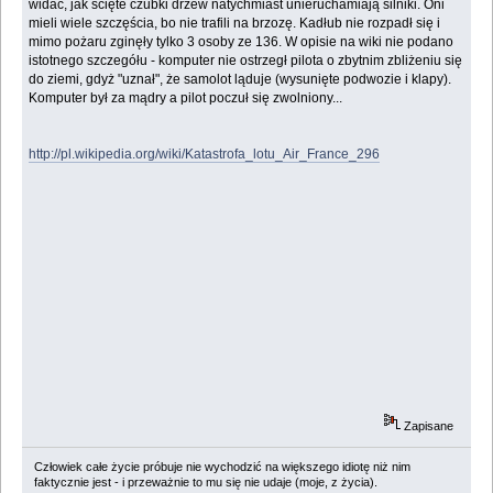
widać, jak ścięte czubki drzew natychmiast unieruchamiają silniki. Oni
mieli wiele szczęścia, bo nie trafili na brzozę. Kadłub nie rozpadł się i
mimo pożaru zginęły tylko 3 osoby ze 136. W opisie na wiki nie podano
istotnego szczegółu - komputer nie ostrzegł pilota o zbytnim zbliżeniu się
do ziemi, gdyż "uznał", że samolot ląduje (wysunięte podwozie i klapy).
Komputer był za mądry a pilot poczuł się zwolniony...
http://pl.wikipedia.org/wiki/Katastrofa_lotu_Air_France_296
Zapisane
Człowiek całe życie próbuje nie wychodzić na większego idiotę niż nim
faktycznie jest - i przeważnie to mu się nie udaje (moje, z życia).